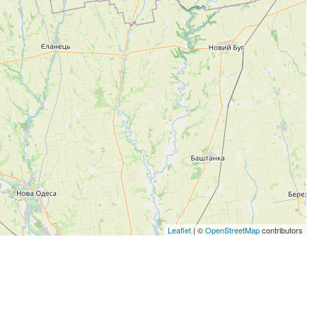
Leaflet
| ©
OpenStreetMap
contributors