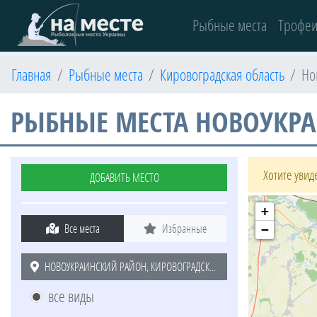
(current)
Рыбные места
Трофе
Главная
Рыбные места
Кировоградская область
Но
РЫБНЫЕ МЕСТА НОВОУКРА
Хотите уви
ДОБАВИТЬ МЕСТО
+
Все места
Избранные
−
НОВОУКРАИНСКИЙ РАЙОН, КИРОВОГРАДСКАЯ ОБЛАСТЬ
все виды