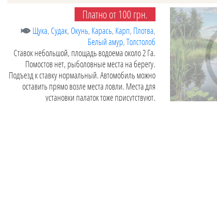
Платно от 100 грн.
Щука
,
Судак
,
Окунь
,
Карась
,
Карп
,
Плотва
,
Белый амур
,
Толстолоб
Ставок небольшой, площадь водоема около 2 Га.
Помостов нет, рыболовные места на берегу.
Подъезд к ставку нормальный. Автомобиль можно
оставить прямо возле места ловли. Места для
установки палаток тоже присутствуют.
Обновлено:
02.08.2019
Часто задаваемые вопросы
Какие самые популярные водоемы региона?
Какую рыбу ловят в данном регионе?