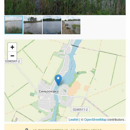
+
−
Leaflet
| ©
OpenStreetMap
contributors