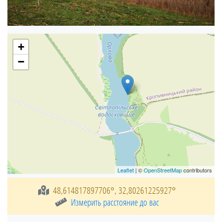
+
−
Leaflet
| ©
OpenStreetMap
contributors
48,614817897706°, 32,80261225927°
Измерить расстояние до вас