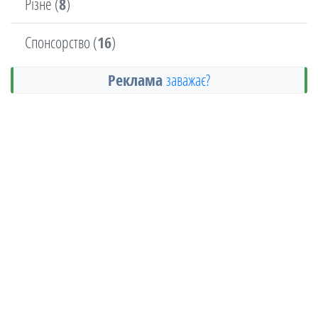
Різне (
8
)
Спонсорство (
16
)
Реклама
заважає?