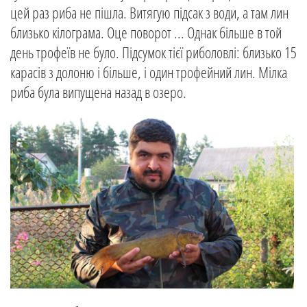
цей раз риба не пішла. Витягую підсак з води, а там лин
близько кілограма. Оце поворот ... Однак більше в той
день трофеїв не було. Підсумок тієї риболовлі: близько 15
карасів з долоню і більше, і один трофейний лин. Мілка
риба була випущена назад в озеро.