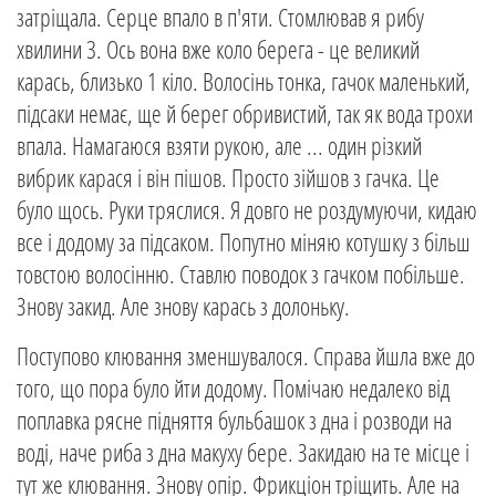
затріщала. Серце впало в п'яти. Стомлював я рибу
хвилини 3. Ось вона вже коло берега - це великий
карась, близько 1 кіло. Волосінь тонка, гачок маленький,
підсаки немає, ще й берег обривистий, так як вода трохи
впала. Намагаюся взяти рукою, але ... один різкий
вибрик карася і він пішов. Просто зійшов з гачка. Це
було щось. Руки тряслися. Я довго не роздумуючи, кидаю
все і додому за підсаком. Попутно міняю котушку з більш
товстою волосінню. Ставлю поводок з гачком побільше.
Знову закид. Але знову карась з долоньку.
Поступово клювання зменшувалося. Справа йшла вже до
того, що пора було йти додому. Помічаю недалеко від
поплавка рясне підняття бульбашок з дна і розводи на
воді, наче риба з дна макуху бере. Закидаю на те місце і
тут же клювання. Знову опір. Фрикціон тріщить. Але на