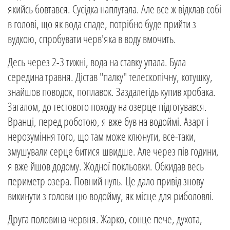
якийсь бовтався. Сусідка наплутала. Але все ж відклав собі
в голові, що як вода спаде, потрібно буде прийти з
вудкою, спробувати черв'яка в воду вмочить.
Десь через 2-3 тижні, вода на ставку упала. Була
середина травня. Дістав "палку" телескопічну, котушку,
знайшов поводок, поплавок. Заздалегідь купив хробака.
Загалом, до тестового походу на озерце підготувався.
Вранці, перед роботою, я вже був на водоймі. Азарт і
нерозуміння того, що там може клюнути, все-таки,
змушували серце битися швидше. Але через пів години,
я вже йшов додому. Жодної покльовки. Обкидав весь
периметр озера. Повний нуль. Це дало привід знову
викинути з голови цю водойму, як місце для риболовлі.
Друга половина червня. Жарко, сонце пече, духота,