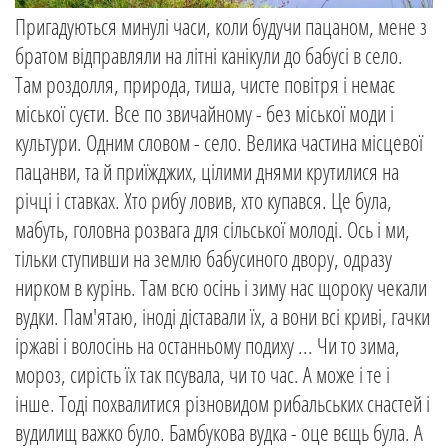
Пригадуються минулі часи, коли будучи пацаном, мене з
братом відправляли на літні канікули до бабусі в село.
Там роздолля, природа, тиша, чисте повітря і немає
міської суєти. Все по звичайному - без міської моди і
культури. Одним словом - село. Велика частина місцевої
пацанви, та й приїжджих, цілими днями крутилися на
річці і ставках. Хто рибу ловив, хто купався. Це була,
мабуть, головна розвага для сільської молоді. Ось і ми,
тільки ступивши на землю бабусиного двору, одразу
нирком в курінь. Там всю осінь і зиму нас щороку чекали
вудки. Пам'ятаю, іноді діставали їх, а вони всі криві, гачки
іржаві і волосінь на останньому подиху ... Чи то зима,
мороз, сирість їх так псувала, чи то час. А може і те і
інше. Тоді похвалитися різновидом рибальських снастей і
вудилищ важко було. Бамбукова вудка - оце вєщь була. А