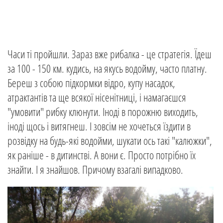
Часи ті пройшли. Зараз вже рибалка - це стратегія. Їдеш
за 100 - 150 км. кудись, на якусь водойму, часто платну.
Береш з собою підкормки відро, купу насадок,
атрактантів та ще всякої нісенітниці, і намагаєшся
"умовити" рибку клюнути. Іноді в порожню виходить,
іноді щось і витягнеш. І зовсім не хочеться їздити в
розвідку на будь-які водойми, шукати ось такі "калюжки",
як раніше - в дитинстві. А вони є. Просто потрібно їх
знайти. І я знайшов. Причому взагалі випадково.