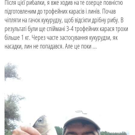
Після цієї рибалки, я вже ходив на те озерце повністю
підготовленим до трофейних карасів і линів. Почав
чіпляти на гачок кукурудзу, щоб відсікти дрібну рибу. В
результаті були ще спіймані 3-4 трофейних карася трохи
більше 1 кг. Через часте застосування кукурудзи, як
насадки, лин не попадався. Але це поки ...