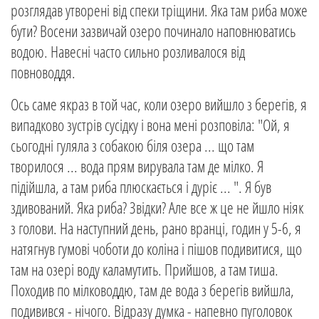
розглядав утворені від спеки тріщини. Яка там риба може
бути? Восени зазвичай озеро починало наповнюватись
водою. Навесні часто сильно розливалося від
повноводдя.
Ось саме якраз в той час, коли озеро вийшло з берегів, я
випадково зустрів сусідку і вона мені розповіла: "Ой, я
сьогодні гуляла з собакою біля озера ... що там
творилося ... вода прям вирувала там де мілко. Я
підійшла, а там риба плюскається і дуріє ... ". Я був
здивований. Яка риба? Звідки? Але все ж це не йшло ніяк
з голови. На наступний день, рано вранці, годин у 5-6, я
натягнув гумові чоботи до коліна і пішов подивитися, що
там на озері воду каламутить. Прийшов, а там тиша.
Походив по мілководдю, там де вода з берегів вийшла,
подивився - нічого. Відразу думка - напевно пуголовок