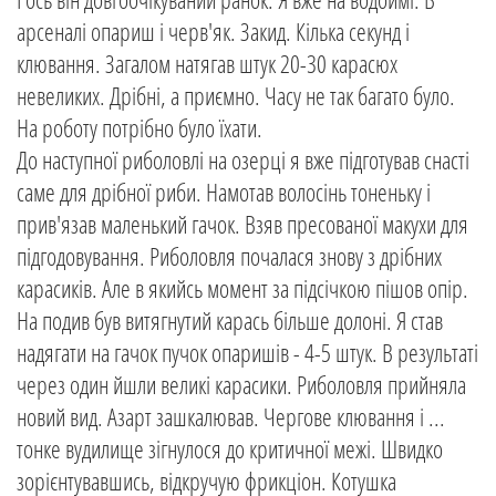
арсеналі опариш і черв'як. Закид. Кілька секунд і
клювання. Загалом натягав штук 20-30 карасюх
невеликих. Дрібні, а приємно. Часу не так багато було.
На роботу потрібно було їхати.
До наступної риболовлі на озерці я вже підготував снасті
саме для дрібної риби. Намотав волосінь тоненьку і
прив'язав маленький гачок. Взяв пресованої макухи для
підгодовування. Риболовля почалася знову з дрібних
карасиків. Але в якийсь момент за підсічкою пішов опір.
На подив був витягнутий карась більше долоні. Я став
надягати на гачок пучок опаришів - 4-5 штук. В результаті
через один йшли великі карасики. Риболовля прийняла
новий вид. Азарт зашкалював. Чергове клювання і ...
тонке вудилище зігнулося до критичної межі. Швидко
зорієнтувавшись, відкручую фрикціон. Котушка