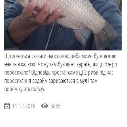
Що хочеться сказати наостанок: риба може бути всюди,
навіть в калюжі. Чому там був лин і карась, якщо озеро
пересихало? Відповідь проста: саме ці 2 риби під час
пересихання водойм зариваються в мул і там
перечікують посуху.
11.12.2018
5865