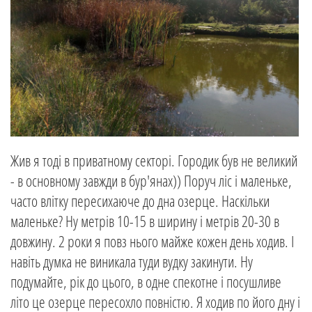
Жив я тоді в приватному секторі. Городик був не великий
- в основному завжди в бур'янах)) Поруч ліс і маленьке,
часто влітку пересихаюче до дна озерце. Наскільки
маленьке? Ну метрів 10-15 в ширину і метрів 20-30 в
довжину. 2 роки я повз нього майже кожен день ходив. І
навіть думка не виникала туди вудку закинути. Ну
подумайте, рік до цього, в одне спекотне і посушливе
літо це озерце пересохло повністю. Я ходив по його дну і