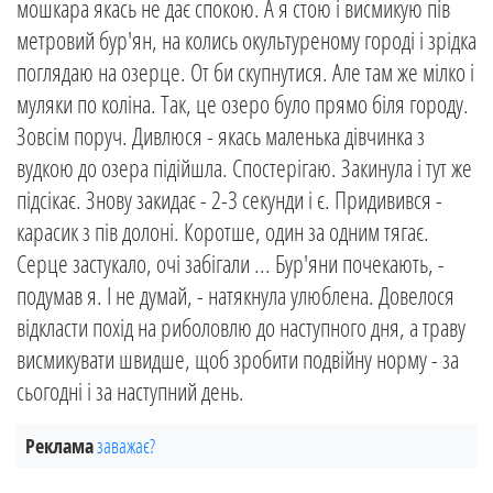
мошкара якась не дає спокою. А я стою і висмикую пів
метровий бур'ян, на колись окультуреному городі і зрідка
поглядаю на озерце. От би скупнутися. Але там же мілко і
муляки по коліна. Так, це озеро було прямо біля городу.
Зовсім поруч. Дивлюся - якась маленька дівчинка з
вудкою до озера підійшла. Спостерігаю. Закинула і тут же
підсікає. Знову закидає - 2-3 секунди і є. Придивився -
карасик з пів долоні. Коротше, один за одним тягає.
Серце застукало, очі забігали ... Бур'яни почекають, -
подумав я. І не думай, - натякнула улюблена. Довелося
відкласти похід на риболовлю до наступного дня, а траву
висмикувати швидше, щоб зробити подвійну норму - за
сьогодні і за наступний день.
Реклама
заважає?