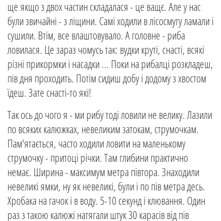
ще якщо з двох частин складалася - це ващє. Але у нас
були звичайні - з ліщини. Самі ходили в лісосмугу ламали і
сушили. Втім, все влаштовувало. А головне - риба
ловилася. Це зараз чомусь так: вудки круті, снасті, всякі
різні прикормки і насадки ... Поки на рибалці розкладеш,
пів дня проходить. Потім сидиш добу і додому з хвостом
їдеш. Зате снасті-то які!
Так ось до чого я - ми рибу тоді ловили не велику. Лазили
по всяких калюжках, невеликим затокам, струмочкам.
Пам'ятається, часто ходили ловити на маленькому
струмочку - притоці річки. Там глибини практично
немає. Ширина - максимум метра півтора. Знаходили
невеликі ямки, ну як невеликі, були і по пів метра десь.
Хробака на гачок і в воду. 5-10 секунд і клювання. Один
раз з такою калюжі натягали штук 30 карасів від пів