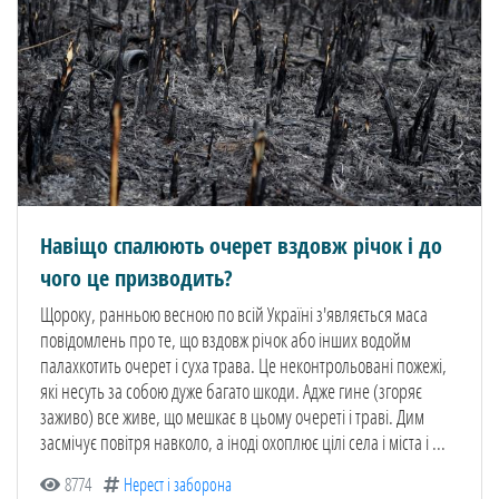
Навіщо спалюють очерет вздовж річок і до
чого це призводить?
Щороку, ранньою весною по всій Україні з'являється маса
повідомлень про те, що вздовж річок або інших водойм
палахкотить очерет і суха трава. Це неконтрольовані пожежі,
які несуть за собою дуже багато шкоди. Адже гине (згоряє
заживо) все живе, що мешкає в цьому очереті і траві. Дим
засмічує повітря навколо, а іноді охоплює цілі села і міста і ...
8774
Нерест і заборона