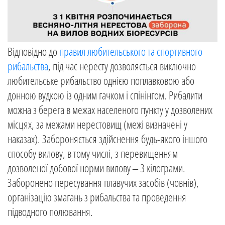
Відповідно до
правил любительського та спортивного
рибальства
, під час нересту дозволяється виключно
любительське рибальство однією поплавковою або
донною вудкою із одним гачком і спінінгом. Рибалити
можна з берега в межах населеного пункту у дозволених
місцях, за межами нерестовищ (межі визначені у
наказах). Забороняється здійснення будь-якого іншого
способу вилову, в тому числі, з перевищенням
дозволеної добової норми вилову – 3 кілограми.
Заборонено пересування плавучих засобів (човнів),
організацію змагань з рибальства та проведення
підводного полювання.