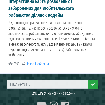
Інтерактивна карта дозволених і
заборонених для любительського
рибальства ділянок водойм
Відповідно до правил любительського та спортивного
рибальства, під час нересту дозволяється виключно
любительське рибальство однією поплавковою або донною
вудкою із одним гачком і спінінгом. Рибалити можна з берега
в межах населеного пункту у дозволених місцях, за межами
нерестовищ (межі визначені у наказах). Забороняється
здійснення ...
5893
Нерест і заборона
Підпишіться на новини з водойм