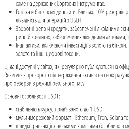
саме на державних боргових інструментах.
Готівка й банківські депозити. Близько 10% резервів р
ліквідність для операцій з USDT.
Зворотні репо й кредити, забезпечені ліквідними акт
репо й кредитах, забезпечених ліквідними активами, щ
Інші активи, включаючи інвестиції в золото та біткої
золото та інші цифрові токени.
Ці дані доступні у звітах, які регулярно публікуються на оф
Reserves - прозорого підтвердження активів на своїх рахун
про резерви в режимі реального часу.
Основні особливості USDT:
стабільність курсу, прив'язаного до 1 USD;
мультимережевий формат - Ethereum, Tron, Solana т
швидкі транзакції з низькими комісіями (особливо в м