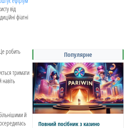
коштує ефіріум
исту від
диційні фіатні
 Це робить
Популярне
ується тримати
 навіть
абільнішими й
зосередилась
Повний посібник з казино