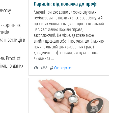
Паривін: від новачка до профі
високу
Азартні ігри вже давно використовуються
гемблерами не тільки як спосіб заробітку, а й
просто як можливість цікаво провести вільний
х зворотного
час. Світ казино Парі він справді
зиків.
захоплюючий. Це місце, де кожен може
а інвестиції в
знайти щось для себе: і новачки, що тільки-но
починають свій шлях в азартних іграх, і
досвідчені професіонали, які шукають нові
ль Proof-of-
виклики та ...
лікацію даних
14368
Спонсорство