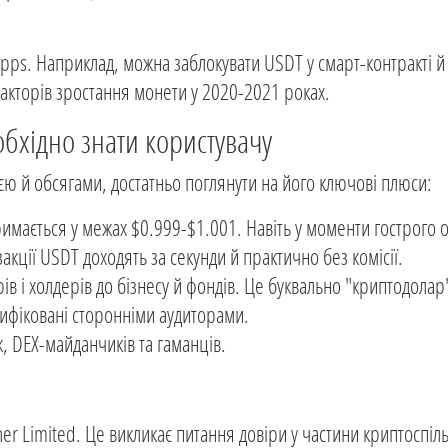
Apps. Наприклад, можна заблокувати USDT у смарт-контракті й
 факторів зростання монети у 2020-2021 роках.
обхідно знати користувачу
ією й обсягами, достатньо поглянути на його ключові плюси:
имається у межах $0.999-$1.001. Навіть у моменти гострого 
акції USDT доходять за секунди й практично без комісії.
рів і холдерів до бізнесу й фондів. Це буквально "криптодолар
рифіковані сторонніми аудиторами.
ж, DEX-майданчиків та гаманців.
her Limited. Це викликає питання довіри у частини криптоспіл