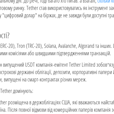
льному дні. До речі, тоді багато хто питав: а взагалі,
скільки 
товому ринку. Tether став використовуватись як інструмент зах
у "цифровий долар" на біржах, де не завжди були доступні тра
сті?
RC-20), Tron (TRC-20), Solana, Avalanche, Algorand та інших.
ими комісіями або швидшими підтвердженнями транзакцій.
жен випущений USDT компанія-емітент Tether Limited зобов’яз
строкові державні облігації, депозити, корпоративні папери й
и, випущені на смарт-контрактах різних мереж.
 Tether домінують:
ether розміщена в держоблігаціях США, які вважаються найст
на. Після повної відмови від комерційних паперів компанія 