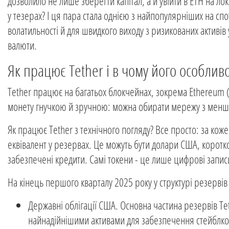
дозволило не лише зберегти капітал, а й увійти в ETH на лока
у тезерах? І ця пара стала однією з найпопулярніших на спо
волатильності й для швидкого виходу з ризикованих активів 
валюти.
Як працює Tether і в чому його особливо
Tether працює на багатьох блокчейнах, зокрема Ethereum (E
монету гнучкою й зручною: можна обирати мережу з менш
Як працює Tether з технічного погляду? Все просто: за ко
еквівалент у резервах. Це можуть бути долари США, коротко
забезпечені кредити. Самі токени - це лише цифрові запис
На кінець першого кварталу 2025 року у структурі резервів
Державні облігації США. Основна частина резервів T
найнадійнішими активами для забезпечення стейблкої