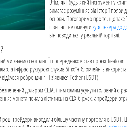
Втім, як і будь-який інструмент у крип
вимагає розуміння: від історії появи д
основи. Поговоримо про те, що таке 
і, звісно, не оминути
курс тезера до 
він поводиться у реальній торгівлі.
?
кий ми знаємо сьогодні. Її попередником став проєкт Realcoin
ллар, а інфраструктурою служив біткоїн-блокчейн із використ
 відбувся ребрендинг - і з'явився Tether (USDT).
безпечений доларом США, і тим самим усунути головний страх
ення: монета почала ліститись на CEX-біржах, а трейдери от
018 році трейдери виводили більшу частину портфеля в USDT.