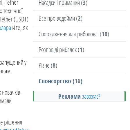
ті, Tether
Насадки і приманки (
3
)
о технічної
Все про водойми (
2
)
Tether (USDT)
долара
й те, як
Спорядження для риболовлі (
10
)
Розповіді рибалок (
1
)
, запущений у
Різне (
8
)
анням
Спонсорство (
16
)
 новачків -
Реклама
заважає?
римали
 Це рішення