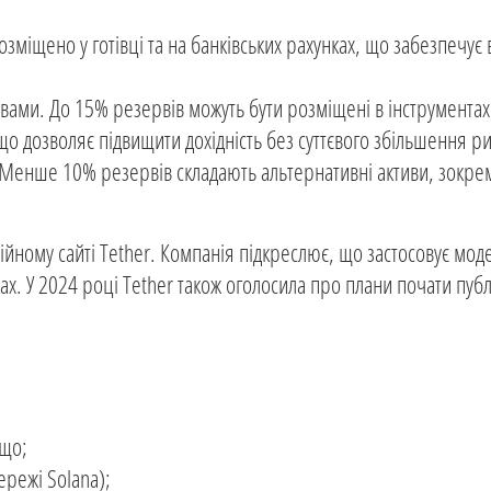
озміщено у готівці та на банківських рахунках, що забезпечує 
ивами. До 15% резервів можуть бути розміщені в інструмента
о дозволяє підвищити дохідність без суттєвого збільшення ри
н. Менше 10% резервів складають альтернативні активи, зокрем
іційному сайті Tether. Компанія підкреслює, що застосовує моде
ках. У 2024 році Tether також оголосила про плани почати пуб
ощо;
ережі Solana);