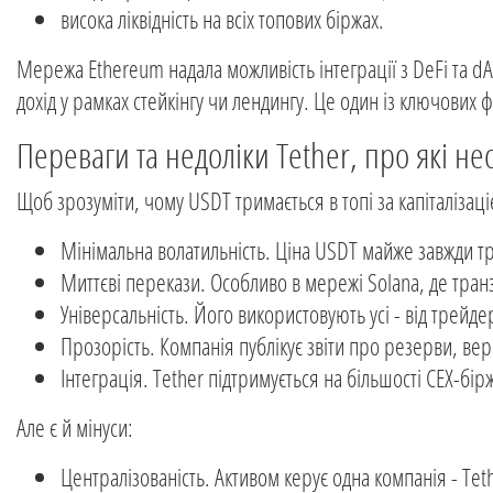
висока ліквідність на всіх топових біржах.
Мережа Ethereum надала можливість інтеграції з DeFi та d
дохід у рамках стейкінгу чи лендингу. Це один із ключових
Переваги та недоліки Tether, про які не
Щоб зрозуміти, чому USDT тримається в топі за капіталізац
Мінімальна волатильність. Ціна USDT майже завжди тр
Миттєві перекази. Особливо в мережі Solana, де транз
Універсальність. Його використовують усі - від трейде
Прозорість. Компанія публікує звіти про резерви, ве
Інтеграція. Tether підтримується на більшості CEX-бір
Але є й мінуси:
Централізованість. Активом керує одна компанія - Tet