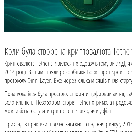
Коли була створена криптовалюта Tether
Криптовалюта Tether з’явилася не одразу в тому вигляді, я
2014 році. За ним стояли розробники Брок Пірс і Крейг Се
протоколу Omni Layer. Вже через кілька місяців після старту
Початкова ідея була простою: створити цифровий актив, за
волатильність. Незабаром історія Tether отримала продовж
можливість торгувати криптою, не виходячи у фіат.
Приклад із практики: під час затяжного падіння ринку у 2