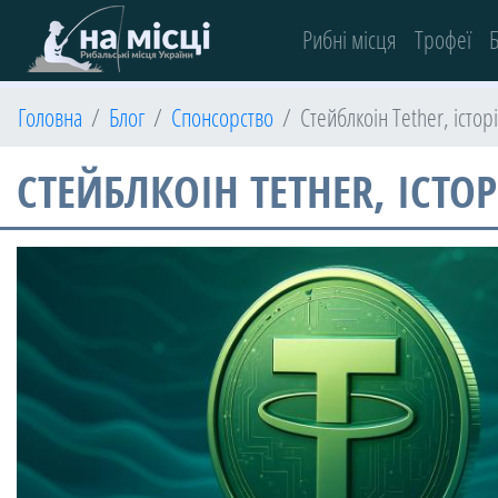
(current)
Рибні місця
Трофеї
Б
Головна
Блог
Спонсорство
Стейблкоін Tether, істор
СТЕЙБЛКОІН TETHER, ІСТО