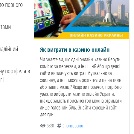
одо повного
ютами
 надійний
Як виграти в казино онлайн
Чи знаєте ви, що одні онлайн-казино беруть
комісію за перекази, а інші - ні? Або що деякі
ину портфеля в
сайти виплачують виграш буквально за
r і
хвилину, а інші можуть розтягнути це на тижні
або навіть місяці? Якщо ви новачок, потрібно
уважно вибирати казино онлайн України,
інакше замість приємної гри можна отримати
лише головний біль. Знайти хороший сайт
для гри ...
6880
Спонсорство