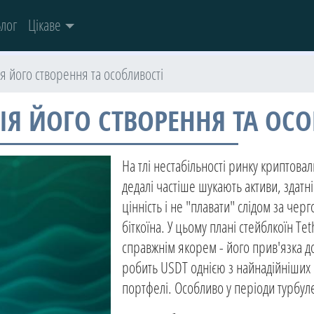
лог
Цікаве
ія його створення та особливості
РІЯ ЙОГО СТВОРЕННЯ ТА ОС
На тлі нестабільності ринку криптов
дедалі частіше шукають активи, здатн
цінність і не "плавати" слідом за че
біткоїна. У цьому плані стейблкоїн Tet
справжнім якорем - його прив'язка д
робить USDT однією з найнадійніших
портфелі. Особливо у періоди турбуле