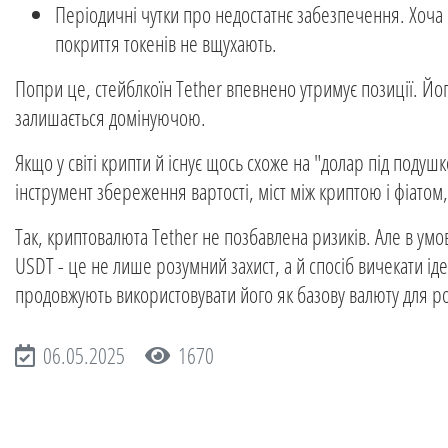
Періодичні чутки про недостатнє забезпечення. Хоча 
покриття токенів не вщухають.
Попри це, стейблкоїн Tether впевнено утримує позиції. Йог
залишається домінуючою.
Якщо у світі крипти й існує щось схоже на "долар під поду
інструмент збереження вартості, міст між криптою і фіатом,
Так, криптовалюта Tether не позбавлена ризиків. Але в умов
USDT - це не лише розумний захист, а й спосіб вичекати іде
продовжують використовувати його як базову валюту для ро
06.05.2025
1670