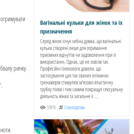
 отримувати
Вагінальні кульки для жінок та їх
призначення
Серед жінок існує хибна думка, що вагінальні
кульки створені лише для отримання
приємних відчуттів чи задоволення при їх
використанні. Однак, це не зовсім так.
обвалу ринку.
Професійні гінекологи довели, що
застосування цих так званих інтимних
тренажерів стимулює м'язово-еластичну
".
трубку піхви і тим самим покращує сексуальну
діяльність жінки та загальне її ...
10976
Спонсорство
ьноти.