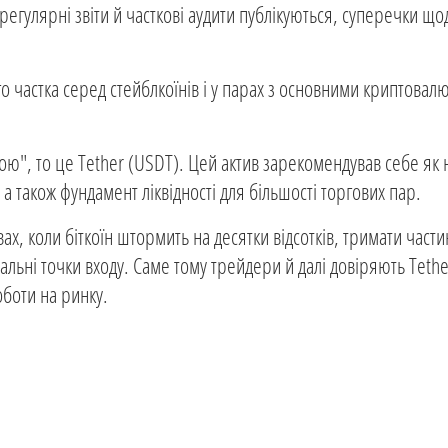
регулярні звіти й часткові аудити публікуються, суперечки щ
о частка серед стейблкоїнів і у парах з основними криптовал
шкою", то це Tether (USDT). Цей актив зарекомендував себе як
 а також фундамент ліквідності для більшості торгових пар.
ах, коли біткоїн штормить на десятки відсотків, тримати част
альні точки входу. Саме тому трейдери й далі довіряють Tethe
боти на ринку.