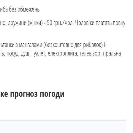
риба без обмежень.
о, дружини (жінки) - 50 грн./чол. Чоловіки платять повну
льтанки з мангалами (безкоштовно для рибалок) і
ль, посуд, душ, туалет, електроплита, телевізор, пральна
ьке прогноз погоди