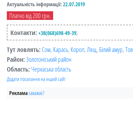
Актуальність інформації:
22.07.2019
Платно від 200 грн.
Контакти:
;
+38(068)698-49-39
Тут ловлять:
Сом
,
Карась
,
Короп
,
Лящ
,
Білий амур
,
Тов
Район:
Золотоніський район
Область:
Черкаська область
Додати посилання на інший сайт
Реклама
заважає?