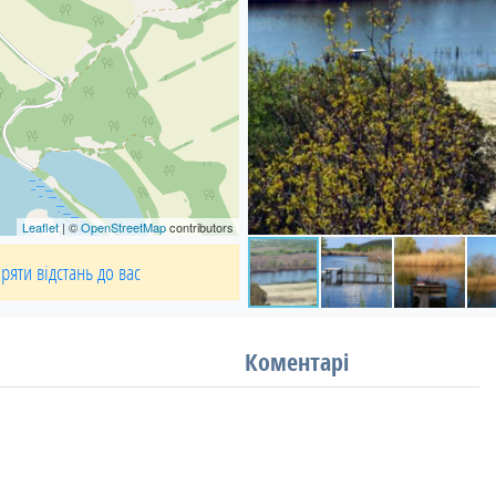
Leaflet
| ©
OpenStreetMap
contributors
ряти відстань до вас
Коментарі