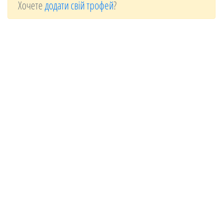
Хочете
додати свій трофей
?