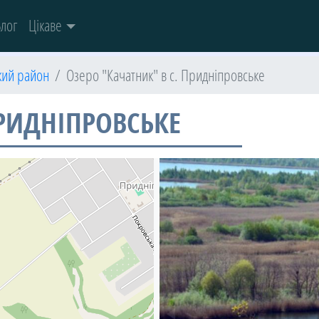
лог
Цікаве
кий район
Озеро "Качатник" в с. Придніпровське
ПРИДНІПРОВСЬКЕ