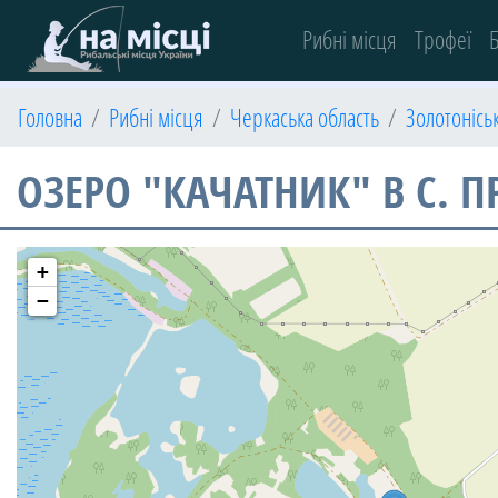
(current)
Рибні місця
Трофеї
Б
Головна
Рибні місця
Черкаська область
Золотонісь
ОЗЕРО "КАЧАТНИК" В С. 
+
−