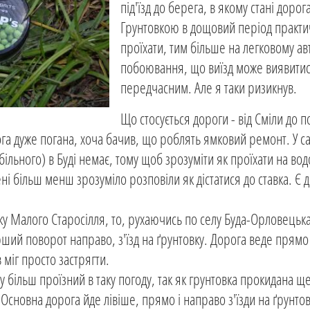
під'їзд до берега, в якому стані дорог
Грунтовкою в дощовий період практи
проїхати, тим більше на легковому ав
побоювання, що виїзд може виявити
передчасним. Але я таки ризикнув.
Що стосується дороги - від Сміли до п
а дуже погана, хоча бачив, що роблять ямковий ремонт. У са
льного) в Буді немає, тому щоб зрозуміти як проїхати на во
ені більш менш зрозуміло розповіли як дістатися до ставка. Є 
оку Малого Старосілля, то, рухаючись по селу Буда-Орловецьк
рший поворот направо, з'їзд на ґрунтовку. Дорога веде прям
в міг просто застрягти.
ту більш проїзний в таку погоду, так як грунтовка прокидана 
 Основна дорога йде лівіше, прямо і направо з'їзди на ґрунто