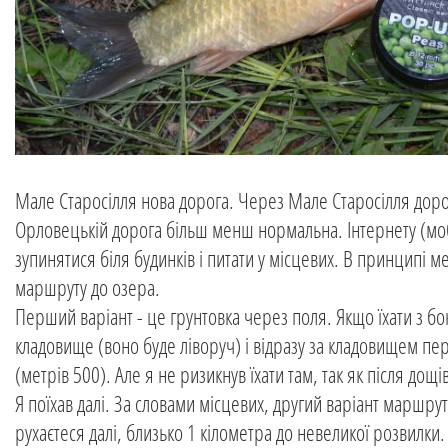
Мале Старосілля нова дорога. Через Мале Старосілля дорог
Орловецькій дорога більш менш нормальна. Інтернету (мобі
зупинятися біля будинків і питати у місцевих. В принципі м
маршруту до озера.
Перший варіант - це грунтовка через поля. Якщо їхати з б
кладовище (воно буде ліворуч) і відразу за кладовищем пе
(метрів 500). Але я не ризикнув їхати там, так як після дощі
Я поїхав далі. За словами місцевих, другий варіант маршру
рухаєтеся далі, близько 1 кілометра до невеликої розвилки.