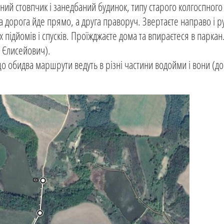
ий стовпчик і занедбаний будинок, типу старого колгоспного 
а дорога йде прямо, а друга праворуч. Звертаєте направо і р
 підйомів і спусків. Проїжджаєте дома та впираєтеся в паркан
с Єлисейович).
що обидва маршрути ведуть в різні частини водойми і вони (д