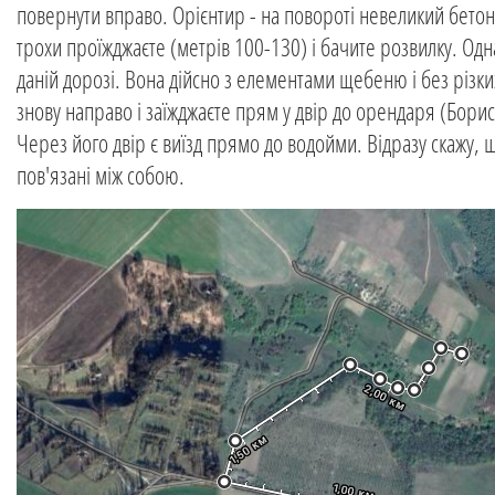
повернути вправо. Орієнтир - на повороті невеликий бетонн
трохи проїжджаєте (метрів 100-130) і бачите розвилку. Одн
даній дорозі. Вона дійсно з елементами щебеню і без різких
знову направо і заїжджаєте прям у двір до орендаря (Бори
Через його двір є виїзд прямо до водойми. Відразу скажу, 
пов'язані між собою.