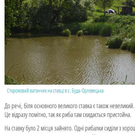
Сторожовий вагончик на ставці в с. Буда-Орловецька
До речі, біля основного великого ставка є також невелики
Це відразу помітно, так як риба там скидається пристойна.
На ставку було 2 місця зайнято. Одні рибалки сиділи з х