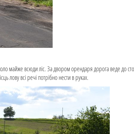
коло майже всюди ліс. За двором орендаря дорога веде до с
сць лову всі речі потрібно нести в руках.