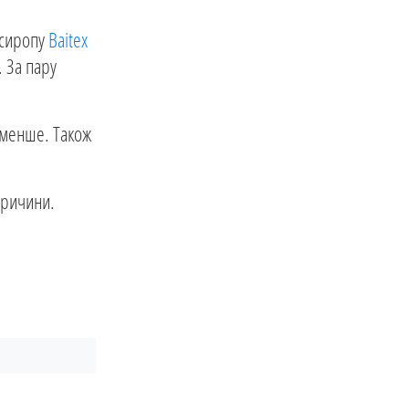
 сиропу
Baitex
. За пару
е менше. Також
 причини.