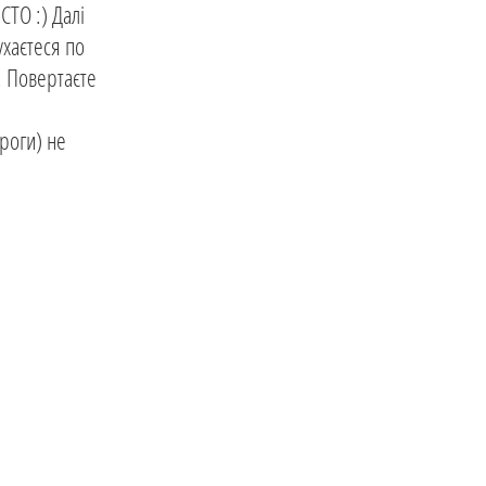
СТО :) Далі
ухаєтеся по
. Повертаєте
ороги) не