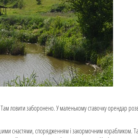
й. Там ловити заборонено. У маленькому ставочку орендар роз
орошими снастями, спорядженням і закормочним корабликом. Т