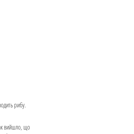
водить рибу.
ак вийшло, що