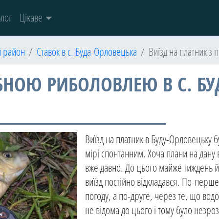
лог
Цікаве
й район
Ставок в с. Буда-Орловецька
Виїзд на платник з
БНОЮ РИБОЛОВЛЕЮ В С. БУД
Виїзд на платник в Буду-Орловецьку бу
мірі спонтанним. Хоча плани на дану
вже давно. До цього майже тиждень й
виїзд постійно відкладався. По-перш
погоду, а по-друге, через те, що вод
не відома до цього і тому було незро