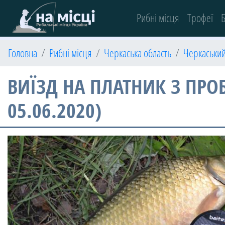
(current)
Рибні місця
Трофеї
Б
Головна
Рибні місця
Черкаська область
Черкаськи
ВИЇЗД НА ПЛАТНИК З ПРО
05.06.2020)