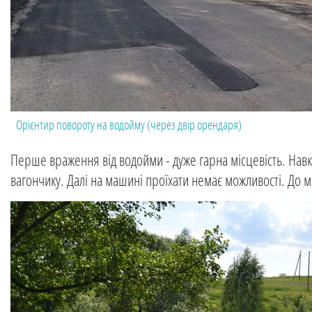
Орієнтир повороту на водойму (через двір орендаря)
Перше враження від водойми - дуже гарна місцевість. Нав
вагончику. Далі на машині проїхати немає можливості. До мі