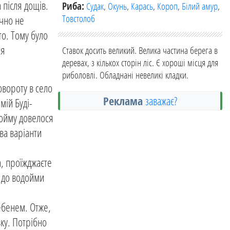
а після дощів.
Риба:
Судак
,
Окунь
,
Карась
,
Короп
,
Білий амур
,
Товстолоб
чно не
то. Тому було
ся
Ставок досить великий. Велика частина берега в
деревах, з кількох сторін ліс. Є хороші місця для
риболовлі. Обладнані невеликі кладки.
овороту в село
Реклама
заважає?
мій Буді-
дойму довелося
два варіанти
а, проїжджаєте
о до водойми
щебенем. Отже,
вку. Потрібно