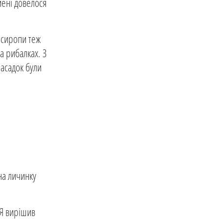
мені довелося
і сиропи теж
а рибалках. З
асадок були
на личинку
 Я вирішив