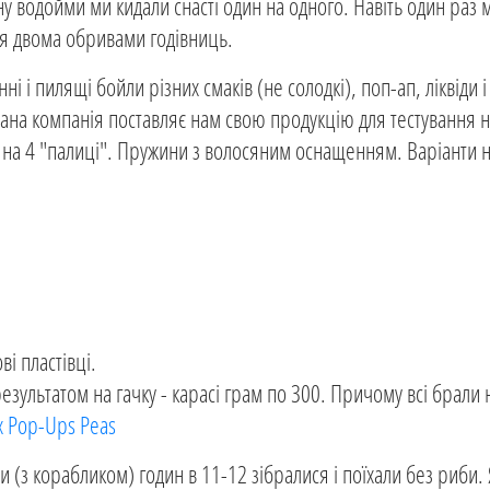
у водойми ми кидали снасті один на одного. Навіть один раз 
ося двома обривами годівниць.
і і пилящі бойли різних смаків (не солодкі), поп-ап, ліквіди 
 дана компанія поставляє нам свою продукцію для тестування н
 на 4 "палиці". Пружини з волосяним оснащенням. Варіанти н
і пластівці.
результатом на гачку - карасі грам по 300. Причому всі брали 
x Pop-Ups Peas
и (з корабликом) годин в 11-12 зібралися і поїхали без риби.