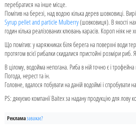
перебратися на інше місце.
Помітив на березі, над водою кілька дерев шовковиці. Ви
Syrup pellet and particle Mulberry
(шовковиця). В якості на
годин кілька реалізованих клювань карасів. Короп ніяк не х
Що помітив: у каряжниках біля берега на поверхні води те
протягом всієї рибалки скидалися пристойні розміри риб. Я
В цілому, водойма непогана. Риба в ній точно є і трофейна
Погода, нерест та ін.
Головне, вдалося побувати на даній водоймі і спробувати на 
PS: дякуємо компанії Baitex за надану продукцію для лову к
Реклама
заважає?