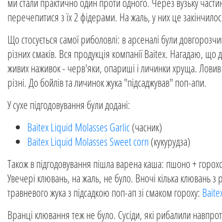
ми стали практично один проти одного. Через вузьку частин
перечепитися з їх 2 фідерами. На жаль, у них це закінчил
Що стосується самої риболовлі: в арсеналі були довгорозчинн
різних смаків. Вся продукція компанії Baitex. Нагадаю, що
живих наживок - черв'яки, опариші і личинки хруща. Ловив
різні. До бойлів та личинок жука "підсаджував" поп-апи.
У сухе підгодовування були додані:
Baitex Liquid Molasses Garlic
(часник)
Baitex Liquid Molasses Sweet corn
(кукурудза)
Також в підгодовування пішла варена каша: пшоно + горохов
Увечері клювань, на жаль, не було. Вночі кілька клювань з 
травневого жука з підсадкою поп-ап зі смаком гороху:
Baite
Вранці клювання теж не було. Сусіди, які рибалили навпрот