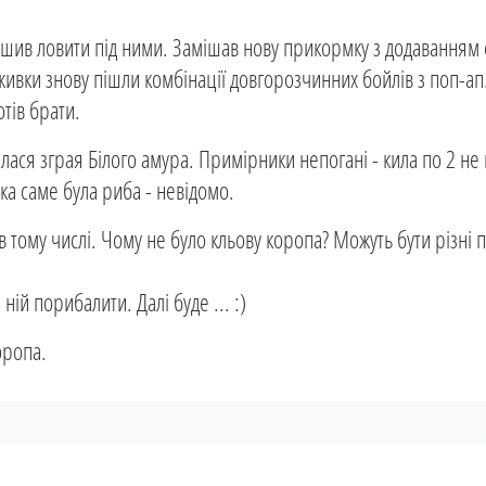
рішив ловити під ними. Замішав нову прикормку з додаванням
живки знову пішли комбінації довгорозчинних бойлів з поп-ап
отів брати.
рлася зграя Білого амура. Примірники непогані - кила по 2 н
ка саме була риба - невідомо.
 в тому числі. Чому не було кльову коропа? Можуть бути різні
ній порибалити. Далі буде ... :)
оропа.