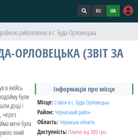
RU
UA
 пробною риболовлею в с. Буда-Орловецька
А-ОРЛОВЕЦЬКА (ЗВІТ ЗА
в в якійсь
Інформація про місце
 водойму були
Місце:
Ставок в с. Буда-Орловецька
шли дощі і
Район:
Черкаський район
е, через
Область:
Черкаська область
ойма мені була
Доступність:
Платно від 300 грн.
зуміло який