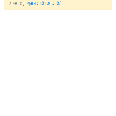
Хочете
додати свій трофей
?