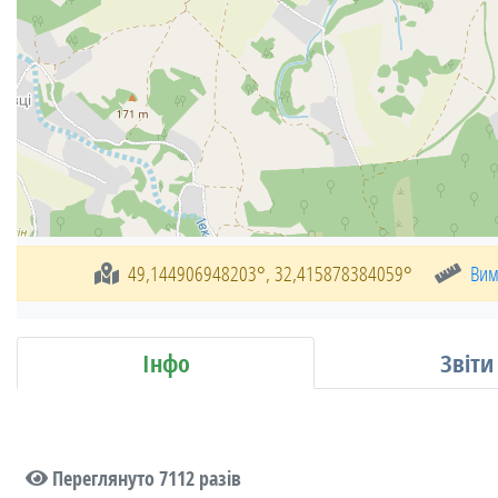
49,144906948203°, 32,415878384059°
Вим
Інфо
Звіти
Переглянуто 7112 разів