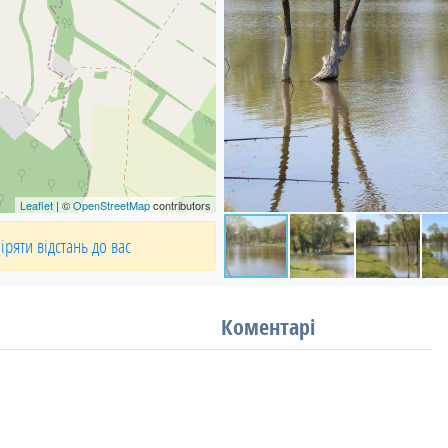
Leaflet
| ©
OpenStreetMap
contributors
іряти відстань до вас
Коментарі