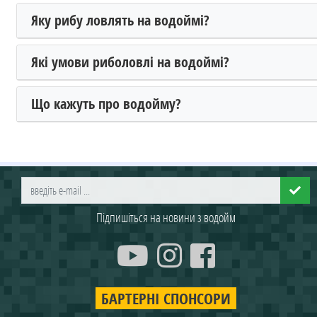
Яку рибу ловлять на водоймі?
Які умови риболовлі на водоймі?
Що кажуть про водойму?
Підпишіться на новини з водойм
БАРТЕРНІ СПОНСОРИ