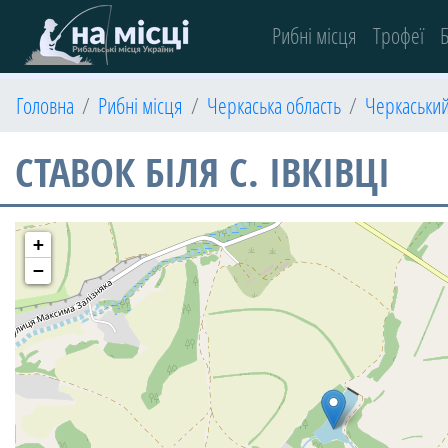
(current)
Рибні місця
Трофеї
Б
Головна
Рибні місця
Черкаська область
Черкаськи
СТАВОК БІЛЯ С. ІВКІВЦІ
+
−