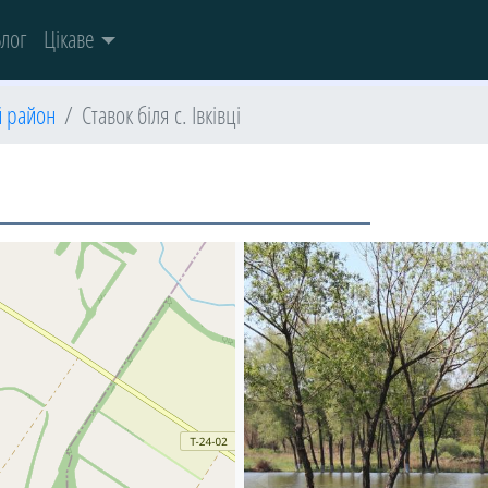
лог
Цікаве
й район
Ставок біля с. Івківці