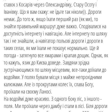
ставок з Косарів через Олександрівку, Стару Осоту і
Іванівку. Що я вам скажу: не їдьте так ніколи)). Дороги
немає. До того ж, якщо їхати перший раз (як ми), то
знайти правильний маршрут дуже важко. Сподівалися на
доступність інтернету і навігацію. Але інтернету по шляху
так і не знайшли, а навігатор польові дороги і дороги в
таких селах, як ми їхали не показує нормально. Ще й
погода - затягнуло все хмарами і крапав дощик. Однак, як
то кажуть, язик до Києва доведе. Завдяки зрідка
зустрічающимся по шляху місцевим, все-таки доїхали до
водойми. У полях бували місця з майже непрохідними
калюжами. Але із прокрутами колес їх, слава Богу,
проїхали на своєму Ланосі.
На водоймі дуже красиво. З одного боку ліс, з іншого -
поля. Ми проїхали через дамбу і стали в лісі. Біля дороги