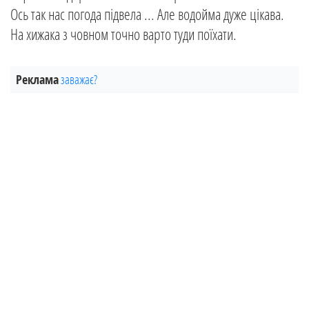
Ось так нас погода підвела ... Але водойма дуже цікава.
На хижака з човном точно варто туди поїхати.
Реклама
заважає?