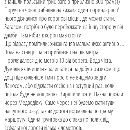
знайшли польський гриб вагою приблизно 300 грам)))
Поруч на човні рибалив на хижака один з орендарів. У
нього дізналися про коропові місця, де можна стати.
Загалом, потрібно було переїжджати на іншу сторону від
дамби. Там ніби як короп мав стояти.
Що відразу помітили: хижак ганяв малька дуже активно ...
Вода на ставці спала приблизно на пів метра.
Проглядалося дно метрів 10 від берега. Вода чіста.
Думали як вчинити - залишатися на добу з ризиком, що
дощ піде сильніше і ми просто не виїдемо звідти
Ланосом, або відкласти сесію на наступний раз, коли
погода буде не дощовою. Вирішили їхати. Назад поїхали
через Медведівку. Саме через неї будемо їхати туди
наступного разу, так як дорога нормальна по цьому
маршруту. Єдина грунтовка до ставка по полях від
асфальтної дороги кілька кілометров.