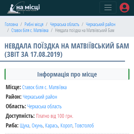
(current)
Головна
Рибні місця
Черкаська область
Черкаський район
Ставок біля с. Матвіївка
Невдала поїздка на Матвіївський Бам
НЕВДАЛА ПОЇЗДКА НА МАТВІЇВСЬКИЙ БАМ
(ЗВІТ ЗА 17.08.2019)
Інформація про місце
Місце:
Ставок біля с. Матвіївка
Район:
Черкаський район
Область:
Черкаська область
Доступність:
Платно від 100 грн.
Риба:
Щука
,
Окунь
,
Карась
,
Короп
,
Товстолоб