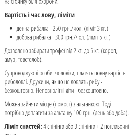
на стоянку біля охорони.
Вартість і час лову, ліміти
денна рибалка - 250 грн./чол. (ліміт 3 кг.)
добова рибалка - 300 грн./чол. (ліміт 5 кг.)
Дозволено забирати трофеї від 2 кг. до 5 кг. (короп,
амур, товстолоб).
Супроводжуючі особи, чоловіки, платять повну вартість
риболовлі. Дружини, якщо не ловлять рибу -
безкоштовно. Неповнолітні діти - безкоштовно.
Можна зайняти місце (помост) з альтанкою. Тоді
потрібно доплатити за альтанку 100 грн. (день або доба).
Ліміт снастей:
4 спінінга або 3 спінінга + 2 поплавочні
вудки.