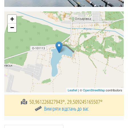
+
−
Leaflet
| ©
OpenStreetMap
contributors
50,961226827943°, 29,509245165507°
Виміряти відстань до вас