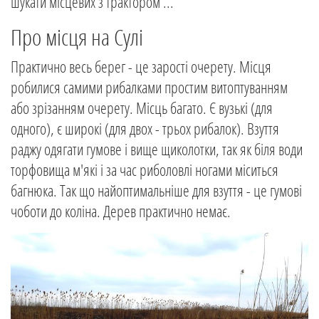
шукати місцевих з трактором ...
Про місця на Сулі
Практично весь берег - це зарості очерету. Місця
робилися самими рибалками простим витоптуванням
або зрізанням очерету. Місць багато. Є вузькі (для
одного), є широкі (для двох - трьох рибалок). Взуття
раджу одягати гумове і вище щиколотки, так як біля води
торфовища м'які і за час риболовлі ногами міситься
багнюка. Так що найоптимальніше для взуття - це гумові
чоботи до коліна. Дерев практично немає.