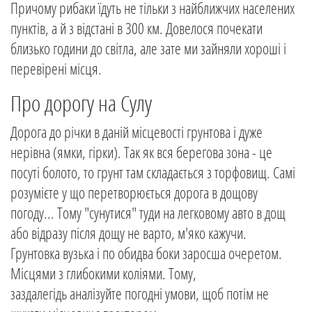
Причому рибаки їдуть не тільки з найближчих населених
пунктів, а й з відстані в 300 км. Довелося почекати
близько години до світла, але зате ми зайняли хороші і
перевірені місця.
Про дорогу на Сулу
Дорога до річки в даній місцевості грунтова і дуже
нерівна (ямки, гірки). Так як вся берегова зона - це
посуті болото, то грунт там складається з торфовищ. Самі
розумієте у що перетворюється дорога в дощову
погоду... Тому "сунутися" туди на легковому авто в дощ
або відразу після дощу не варто, м'яко кажучи.
Грунтовка вузька і по обидва боки заросша очеретом.
Місцями з глибокими коліями. Тому,
заздалегідь аналізуйте погодні умови, щоб потім не