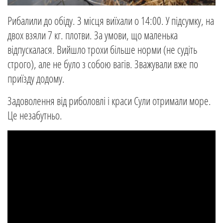
Рибалили до обіду. З місця виїхали о 14:00. У підсумку, на
двох взяли 7 кг. плотви. За умови, що маленька
відпускалася. Вийшло трохи більше норми (не судіть
строго), але не було з собою вагів. Зважували вже по
приїзду додому.
Задоволення від риболовлі і краси Сули отримали море.
Це незабутньо.