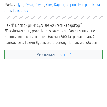
Риба:
Щука
,
Судак
,
Окунь
,
Сом
,
Карась
,
Короп
,
Густера
,
Плітка
,
Лящ
,
Товстолоб
Даний відрізок річки Сула знаходиться на території
"Плехівського" гідрологічного заказника. Сам заказник - це
болотна місцевість, площею близько 500 Га, розташований
навколо села Плехів Лубенського району Полтавської області
Реклама
заважає?