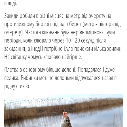
в воді.
Закиди робили в різні місця: на метр від очерету на
протилежному березі і під наш берег (метр - півтора від
очерету). Частота клювань була нерівномірною. Були
періоди, коли клювало через 10 - 20 секунд після
закидання, а іноді і потрібно було почекати кілька хвилин.
На світанку чомусь клювало найгірше.
Плотва в основному більше долоні. Попадалася і дуже
велика. Рибинки менше долоньки відпускалися назад в
рідну стихію.