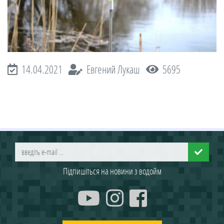
14.04.2021
Евгений Лукаш
5695
Підпишіться на новини з водойм