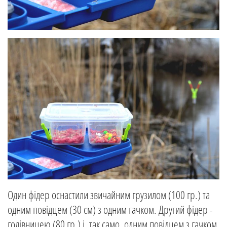
Один фідер оснастили звичайним грузилом (100 гр.) та
одним повідцем (30 см) з одним гачком. Другий фідер -
годівницею (80 гр.) і, так само, одним повідцем з гачком.