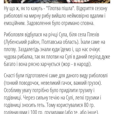
Ну що ж, як то кажуть - "Плотва пішла". Відкриття сезону
риболовлі на мирну рибу вийшло неймовірно вдалим і
емоційним. Задоволення було отримано сповна.
Риболовля відбулася на річці Сула, біля села Плехів
(Лубенський район, Полтавська область). Їхали саме на
плотву. Заздалегідь знали куди їдемо і, що нас очікує
чудова рибалка, так як плотви на Сулі в даний період дуже
багато і вона рясно харчується (жор - в народі).
Снасті були підготовлені саме для даного виду риболовлі
(тонкий поводочок, невеликий гачок, важкий грузок).
Особливу увагу потрібно було приділити грузилу і
годівниці. Через сильну течію на Сулі, легкі грузики і
годівниці зносить геть. Тому користувалися 80 гр.
годівницями і 100 гр. грузилами (або те, або інше).