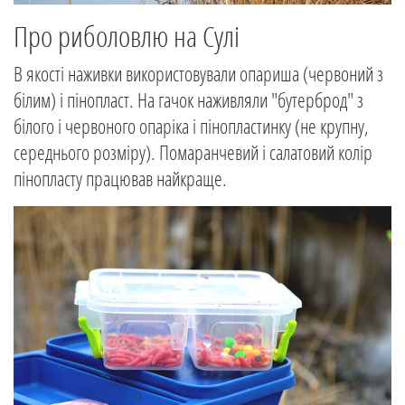
Про риболовлю на Сулі
В якості наживки використовували опариша (червоний з
білим) і пінопласт. На гачок наживляли "бутерброд" з
білого і червоного опаріка і пінопластинку (не крупну,
середнього розміру). Помаранчевий і салатовий колір
пінопласту працював найкраще.