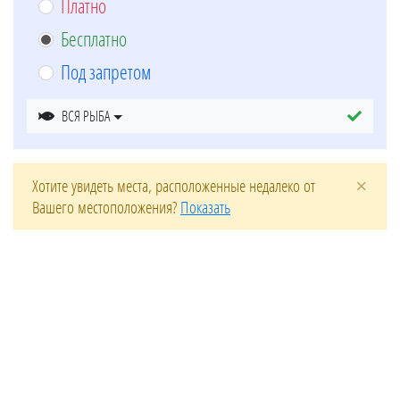
Платно
Бесплатно
Под запретом
ВСЯ РЫБА
×
Хотите увидеть места, расположенные недалеко от
Вашего местоположения?
Показать
Leaflet
| ©
OpenStreetMap
contributors
+
−