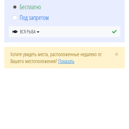
Бесплатно
Под запретом
ВСЯ РЫБА
×
Хотите увидеть места, расположенные недалеко от
Вашего местоположения?
Показать
Leaflet
| ©
OpenStreetMap
contributors
+
−