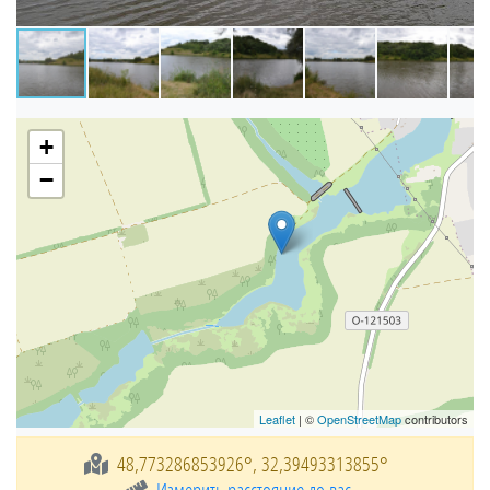
+
−
Leaflet
| ©
OpenStreetMap
contributors
48,773286853926°, 32,39493313855°
Измерить расстояние до вас