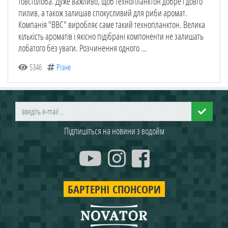
товстолоба. Дуже важливо, щоб технопланктон добре і довго
пилив, а також залишав спокусливий для риби аромат.
Компанія "ВВС" виробляє саме такий технопланктон. Велика
кількість ароматів і якісно підібрані компоненти не залишать
лобатого без уваги. Розчинення одного ...
5346
Різне
Підпишіться на новини з водойм
БАРТЕРНІ СПОНСОРИ