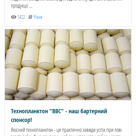
продукції ...
5422
Різне
Технопланктон "ВВС" - наш бартерний
спонсор!
Якісний технопланктон - це практично завжди успіх при лові