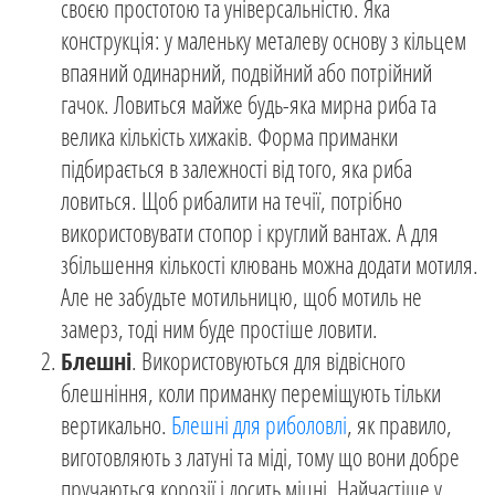
своєю простотою та універсальністю. Яка
конструкція: у маленьку металеву основу з кільцем
впаяний одинарний, подвійний або потрійний
гачок. Ловиться майже будь-яка мирна риба та
велика кількість хижаків. Форма приманки
підбирається в залежності від того, яка риба
ловиться. Щоб рибалити на течії, потрібно
використовувати стопор і круглий вантаж. А для
збільшення кількості клювань можна додати мотиля.
Але не забудьте мотильницю, щоб мотиль не
замерз, тоді ним буде простіше ловити.
Блешні
. Використовуються для відвісного
блешніння, коли приманку переміщують тільки
вертикально.
Блешні для риболовлі
, як правило,
виготовляють з латуні та міді, тому що вони добре
пручаються корозії і досить міцні. Найчастіше у