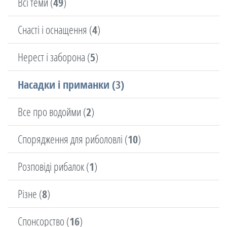
Всі теми (
49
)
Снасті і оснащення (
4
)
Нерест і заборона (
5
)
Насадки і приманки (
3
)
Все про водойми (
2
)
Спорядження для риболовлі (
10
)
Розповіді рибалок (
1
)
Різне (
8
)
Спонсорство (
16
)