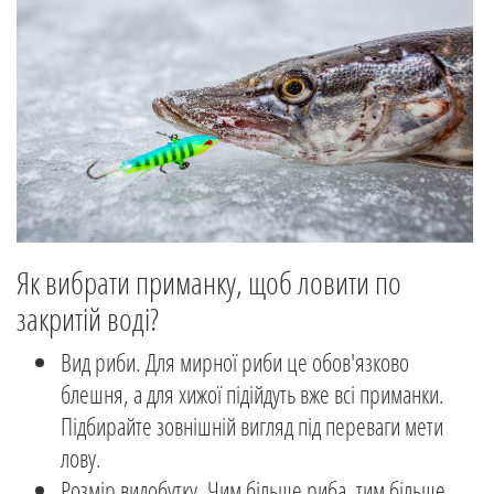
Як вибрати приманку, щоб ловити по
закритій воді?
Вид риби. Для мирної риби це обов'язково
блешня, а для хижої підійдуть вже всі приманки.
Підбирайте зовнішній вигляд під переваги мети
лову.
Розмір видобутку. Чим більше риба, тим більше