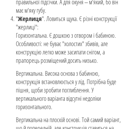
правильної підсічки. А для окуня – м'який, бо він
має м'яку губу.
"
Жерлиця
". Ловиться щука. Є різні конструкції
"жерлиці":
Горизонтальна. Є дошкою з отвором і бабиною.
Особливості: не буває "холостих" збивів, але
конструкцію легко може засипати снігом, а
прапорець розміщений досить низько.
Вертикальна. Висока основа з бабиною,
конструкція встановлюється у лід. Потрібна буде
пішня, щоби зробити поглиблення. У
вертикального варіанта відсутні недоліки
горизонтального.
Вертикальна на плоскій основі. Той самий варіант,
що й попередній, але конструкція ставиться на