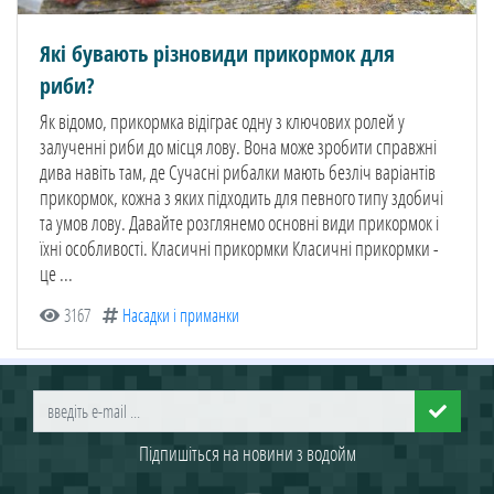
Які бувають різновиди прикормок для
риби?
Як відомо, прикормка відіграє одну з ключових ролей у
залученні риби до місця лову. Вона може зробити справжні
дива навіть там, де Сучасні рибалки мають безліч варіантів
прикормок, кожна з яких підходить для певного типу здобичі
та умов лову. Давайте розглянемо основні види прикормок і
їхні особливості. Класичні прикормки Класичні прикормки -
це ...
3167
Насадки і приманки
Підпишіться на новини з водойм