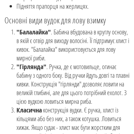
Підняття прапорця на жерлицях.
Основні види вудок для лову взимку
"Балалайка"
. Бабина вбудована в круглу основу,
в якій є отвір для виходу волосіні. Її підтримує хлист і
кивок. "Балалайка" використовується для лову
мирної риби.
"Гірлянда"
. Ручка, де є мотовильце, огинає
бабину з одного боку. Від ручки йдуть довгі та плавні
кивки. Конструкція "гірлянди" дозволяє ловити на
великій глибині, але для цього потрібний ехолот. З
цією вудкою ловиться мирна риба.
Класична
конструкція вудки. Є ручка, хлист із
кільцями або без них, а також котушка. Ловиться
хижак. Якщо судак - хлист має бути жорстким для