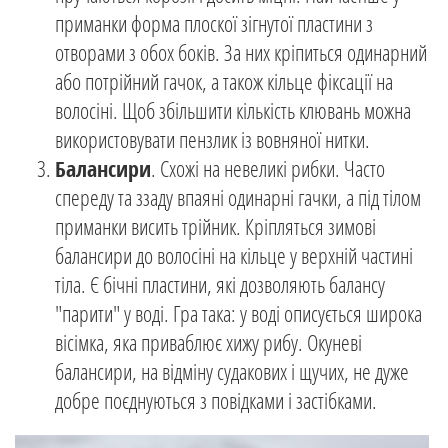
приманки форма плоскої зігнутої пластини з
отворами з обох боків. За них кріпиться одинарний
або потрійний гачок, а також кільце фіксації на
волосіні. Щоб збільшити кількість клювань можна
використовувати пензлик із вовняної нитки.
Балансири
. Схожі на невеликі рибки. Часто
спереду та ззаду впаяні одинарні гачки, а під тілом
приманки висить трійник. Кріпляться зимові
балансири до волосіні на кільце у верхній частині
тіла. Є бічні пластини, які дозволяють балансу
"парити" у воді. Гра така: у воді описується широка
вісімка, яка приваблює хижу рибу. Окуневі
балансири, на відміну судакових і щучих, не дуже
добре поєднуються з повідками і застібками.