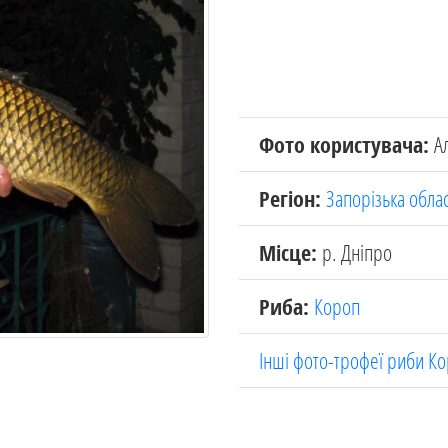
Фото користувача:
А
Регіон:
Запорізька обла
Місце:
р. Дніпро
Риба:
Короп
Інші фото-трофеї риби К