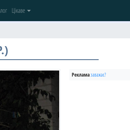
лог
Цікаве
.)
Реклама
заважає?