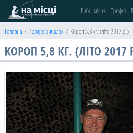
(current)
Рибні місця
Трофеї
Б
Головна
Трофеї рибалок
Короп 5,8 кг. (літо 2017 р.)
КОРОП 5,8 КГ. (ЛІТО 2017 Р