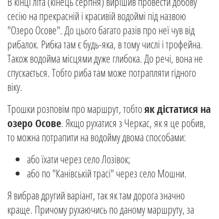
В кінці літа (кінець серпня) вирішив провести добову
сесію на прекрасній і красивій водоймі під назвою
"Озеро Осове". До цього багато разів про неї чув від
рибалок. Рибка там є будь-яка, в тому числі і трофейна.
Також водойма місцями дуже глибока. До речі, вона не
спускається. Тобто риба там може потрапляти гідного
віку.
Трошки розповім про маршрут, тобто
як дістатися на
озеро Осове
. Якщо рухатися з Черкас, як я це робив,
то можна потрапити на водойму двома способами:
або їхати через село Лозівок;
або по "Канівській трасі" через село Мошни.
Я вибрав другий варіант, так як там дорога значно
краще. Причому рухаючись по даному маршруту, за