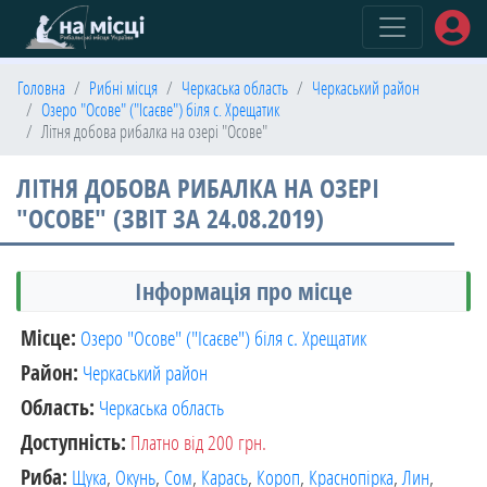
(current)
Головна
Рибні місця
Черкаська область
Черкаський район
Озеро "Осове" ("Ісаєве") біля с. Хрещатик
Літня добова рибалка на озері "Осове"
ЛІТНЯ ДОБОВА РИБАЛКА НА ОЗЕРІ
"ОСОВЕ" (ЗВІТ ЗА 24.08.2019)
Інформація про місце
Місце:
Озеро "Осове" ("Ісаєве") біля с. Хрещатик
Район:
Черкаський район
Область:
Черкаська область
Доступність:
Платно від 200 грн.
Риба:
Щука
,
Окунь
,
Сом
,
Карась
,
Короп
,
Краснопірка
,
Лин
,