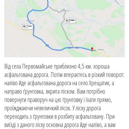
Від села Первомайське приблизно 4,5 км. хороша
асфальтована дорога. Потім впераєтесь в різкий поворот:
наліво йде асфальтована дорога на село Хрещатик, а
направо ґрунтовка, вкрита піском. Вам потрібно
повернути праворуч на цю ґрунтовку і їхати прямо,
проїжджаючи невеличкий лісок. У ліску дорога
переходить з ґрунтовки в розбиту асфальтовану. При
виїзді з даного ліску основна дорога йде наліво, а вам