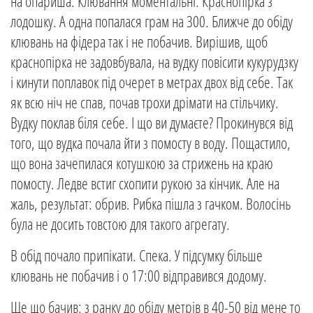
на опариша. Клювання моментальні. Краснопірка з
лодошку. А одна попалася грам на 300. Ближче до обіду
клювань на фідера так і не побачив. Вирішив, щоб
краснопірка не задовбувала, на вудку повісити кукурудзку
і кинути поплавок під очерет в метрах двох від себе. Так
як всю ніч не спав, почав трохи дрімати на стільчику.
Вудку поклав біля себе. І що ви думаєте? Прокинувся від
того, що вудка почала йти з помосту в воду. Пощастило,
що вона зачепилася котушкою за стрижень на краю
помосту. Ледве встиг схопити рукою за кінчик. Але на
жаль, результат: обрив. Рибка пішла з гачком. Волосінь
була не досить товстою для такого агрегату.
В обід почало припікати. Спека. У підсумку більше
клювань не побачив і о 17:00 відправився додому.
Ще що бачив: з ранку до обіду метрів в 40-50 від мене то