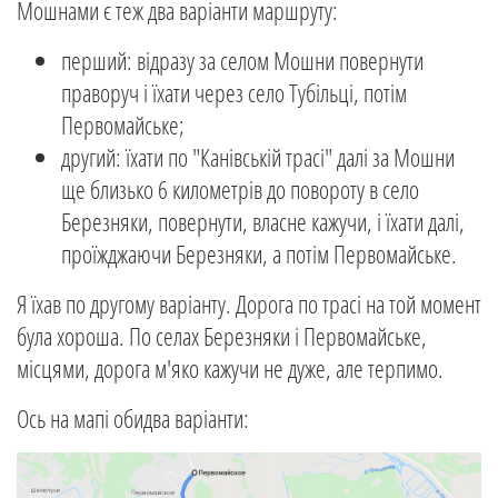
Мошнами є теж два варіанти маршруту:
перший: відразу за селом Мошни повернути
праворуч і їхати через село Тубільці, потім
Первомайське;
другий: їхати по "Канівській трасі" далі за Мошни
ще близько 6 километрів до повороту в село
Березняки, повернути, власне кажучи, і їхати далі,
проїжджаючи Березняки, а потім Первомайське.
Я їхав по другому варіанту. Дорога по трасі на той момент
була хороша. По селах Березняки і Первомайське,
місцями, дорога м'яко кажучи не дуже, але терпимо.
Ось на мапі обидва варіанти: