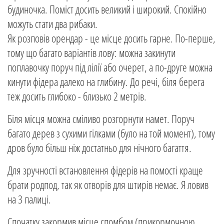
будиночка. Поміст досить великий і широкий. Спокійно
можуть стати два рибаки.
Як розповів орендар - це місце досить гарне. По-перше,
тому що багато варіантів лову: можна закинути
поплавочку поруч під лілії або очерет, а по-друге можна
кинути фідера далеко на глибину. До речі, біля берега
теж досить глибоко - близько 2 метрів.
Біля місця можна сміливо розгорнути намет. Поруч
багато дерев з сухими гілками (було на той момент), тому
дров було більш ніж достатньо для нічного багаття.
Для зручності встановлення фідерів на помості краще
брати родпод, так як отворів для штирів немає. Я ловив
на 3 палиці.
Спочатку закормив місце спомбом (прикормочною