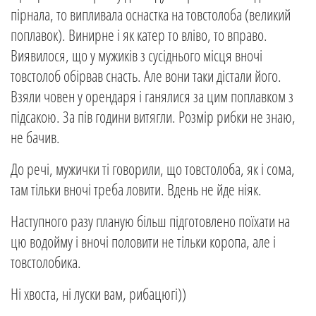
пірнала, то випливала оснастка на товстолоба (великий
поплавок). Винирне і як катер то вліво, то вправо.
Виявилося, що у мужиків з сусіднього місця вночі
товстолоб обірвав снасть. Але вони таки дістали його.
Взяли човен у орендаря і ганялися за цим поплавком з
підсакою. За пів години витягли. Розмір рибки не знаю,
не бачив.
До речі, мужички ті говорили, що товстолоба, як і сома,
там тільки вночі треба ловити. Вдень не йде ніяк.
Наступного разу планую більш підготовлено поїхати на
цю водойму і вночі половити не тільки коропа, але і
товстолобика.
Ні хвоста, ні луски вам, рибацюгі))