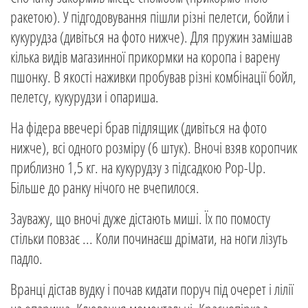
ракетою). У підгодовування пішли різні пелетси, бойли і
кукурудза (дивіться на фото нижче). Для пружин замішав
кілька видів магазинної прикормки на коропа і варену
пшонку. В якості наживки пробував різні комбінації бойл,
пелетсу, кукурудзи і опариша.
На фідера ввечері брав підлящик (дивіться на фото
нижче), всі одного розміру (6 штук). Вночі взяв коропчик
приблизно 1,5 кг. на кукурудзу з підсадкою Pop-Up.
Більше до ранку нічого не вчепилося.
Зауважу, що вночі дуже дістають миші. Їх по помосту
стільки повзає ... Коли починаєш дрімати, на ноги лізуть
падло.
Вранці дістав вудку і почав кидати поруч під очерет і лілії