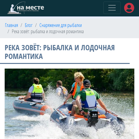
(current)
Главная
Блог
Снаряжение для рыбалки
Река зовёт: рыбалка и лодочная романтика
РЕКА ЗОВЁТ: РЫБАЛКА И ЛОДОЧНАЯ
РОМАНТИКА