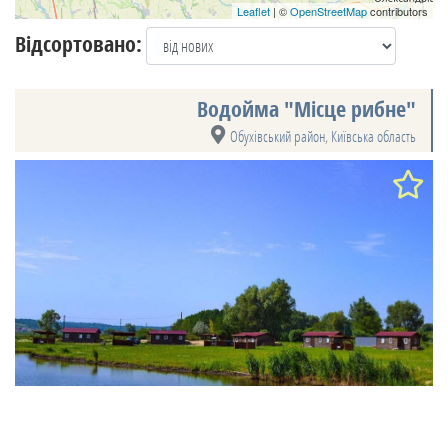
Leaflet
| ©
OpenStreetMap
contributors
Відсортовано:
Водойма "Місце рибне"
Обухівський район
,
Київська область