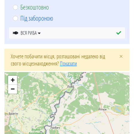
Безкоштовно
Під забороною
ВСЯ РИБА
×
Хочете побачити місця, розташовані недалеко від
свого місцезнаходження?
Показати
+
−