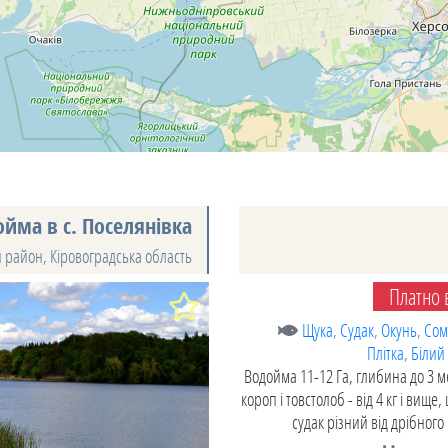
йма в с. Поселянівка
 район
,
Кіровоградська область
Платно в
Щука
,
Судак
,
Окунь
,
Сом
Плітка
,
Білий
Водойма 11-12 Га, глибина до 3 м
короп і товстолоб - від 4 кг і вище, щ
судак різний від дрібного