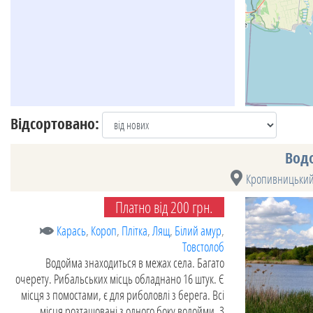
Відсортовано:
Водо
Кропивницький
Платно від 200 грн.
Карась
,
Короп
,
Плітка
,
Лящ
,
Білий амур
,
Товстолоб
Водойма знаходиться в межах села. Багато
очерету. Рибальських місць обладнано 16 штук. Є
місця з помостами, є для риболовлі з берега. Всі
місця розташовані з одного боку водойми. З