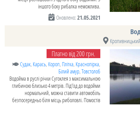
іншого боку рибалка неможлива.
Оновлено:
21.05.2021
Вод
Кропивницький
Платно від 200 грн.
Судак
,
Карась
,
Короп
,
Плітка
,
Краснопірка
,
Білий амур
,
Товстолоб
Водойма в руслі річки Сугоклея з максимальною
глибиною близько 4 метрів. Під'їзд до водойми
нормальний, можна ставити автомобіль
безпосередньо біля місць риболовлі. Помостів
поки немає, тобто рибалка тільки з берега.
Оновлено:
10.07.2019