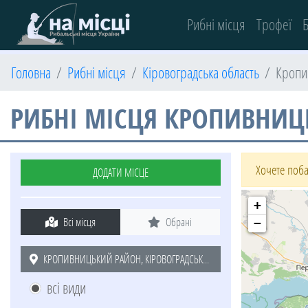
(current)
Рибні місця
Трофеї
Б
Головна
Рибні місця
Кіровоградська область
Кропи
РИБНІ МІСЦЯ КРОПИВНИЦ
Хочете поба
ДОДАТИ МІСЦЕ
+
Всі місця
Обрані
−
КРОПИВНИЦЬКИЙ РАЙОН, КІРОВОГРАДСЬКА ОБЛАСТЬ
всі види