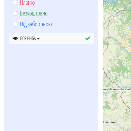
Платно
Безкоштовно
Під забороною
ВСЯ РИБА