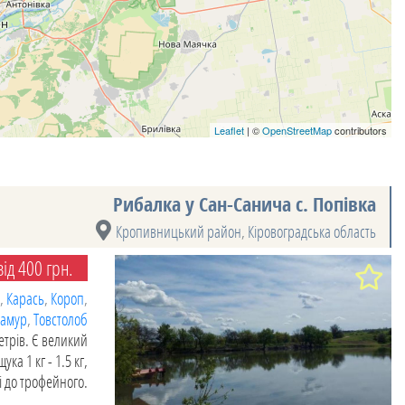
Leaflet
| ©
OpenStreetMap
contributors
Рибалка у Сан-Санича с. Попівка
Кропивницький район
,
Кіровоградська область
ід 400 грн.
,
Карась
,
Короп
,
 амур
,
Товстолоб
етрів. Є великий
ука 1 кг - 1.5 кг,
 і до трофейного.