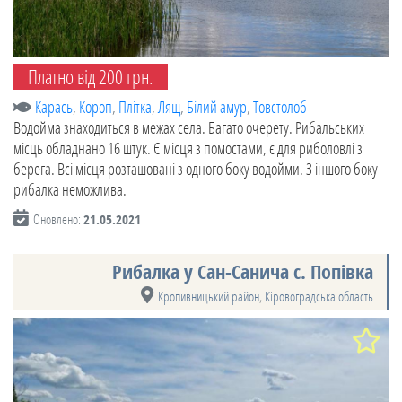
Платно від 200 грн.
Карась
,
Короп
,
Плітка
,
Лящ
,
Білий амур
,
Товстолоб
Водойма знаходиться в межах села. Багато очерету. Рибальських
місць обладнано 16 штук. Є місця з помостами, є для риболовлі з
берега. Всі місця розташовані з одного боку водойми. З іншого боку
рибалка неможлива.
Оновлено:
21.05.2021
Рибалка у Сан-Санича с. Попівка
Кропивницький район
,
Кіровоградська область