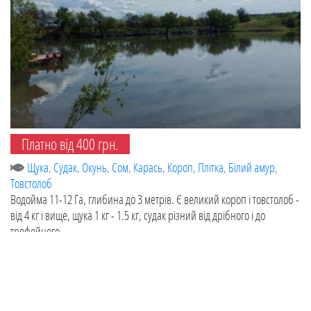
Платно від 400 грн.
Щука
,
Судак
,
Окунь
,
Сом
,
Карась
,
Короп
,
Плітка
,
Білий амур
,
Товстолоб
Водойма 11-12 Га, глибина до 3 метрів. Є великий короп і товстолоб -
від 4 кг і вище, щука 1 кг - 1.5 кг, судак різний від дрібного і до
трофейного.
Оновлено:
20.07.2025
Водойма в с. Ганнинське