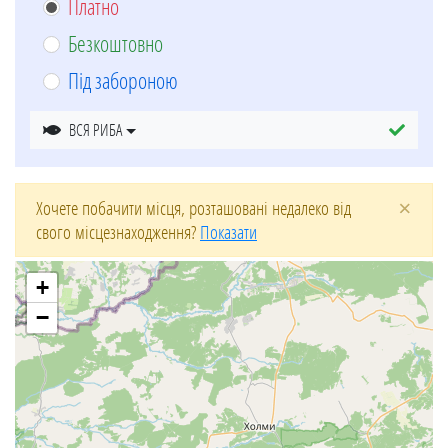
Платно
Безкоштовно
Під забороною
ВСЯ РИБА
×
Хочете побачити місця, розташовані недалеко від
свого місцезнаходження?
Показати
+
−