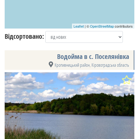
Leaflet
| ©
OpenStreetMap
contributors
Відсортовано:
Водойма в с. Поселянівка
Кропивницький район
,
Кіровоградська область