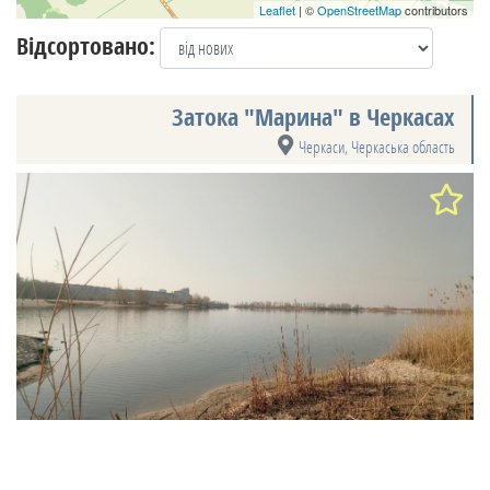
Leaflet
| ©
OpenStreetMap
contributors
Відсортовано:
Затока "Марина" в Черкасах
Черкаси
,
Черкаська область