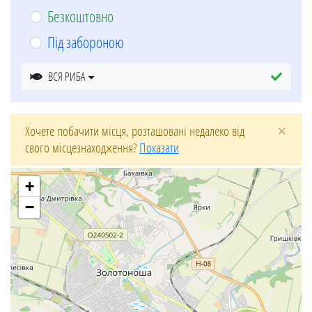
Безкоштовно
Під забороною
ВСЯ РИБА
×
Хочете побачити місця, розташовані недалеко від
свого місцезнаходження?
Показати
+
−