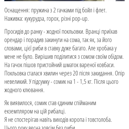
Оснащення: пружина з 2 гачками під бойл і флет.
Наживка: кукурудза, горох, різні pop-up.
Просидів до ранку - жодної покльовки. Вранці приїхав
орендар і порадив закинути на сома, так як, за його
словами, цієї риби в ставку дуже багато. Але хробака у
мене не було. Вирішив поділитися з сомом своїм обідом.
На гачок пішов пристойний шматок вареної ковбаси.
Покльовка сталася хвилин через 20 після закидання. Опір
невеликий. У підсумку - сомик на 1 - 1,5 кг. Після цього
жодного клювання.
Як виявилося, сомик став єдиним спійманим
екземпляром на цій рибалці.
Я не спостерігав навіть виходів коропа і товстолоба.
Цього року весна зовсім без риби...