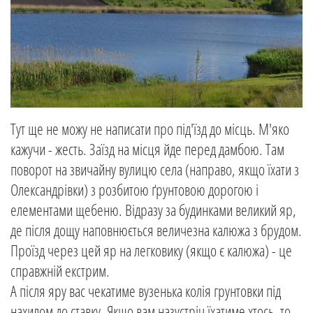
Тут ще не можу не написати про під'їзд до місць. М'яко
кажучи - жесть. Заїзд на місця йде перед дамбою. Там
поворот на звичайну вулицю села (направо, якщо їхати з
Олександрівки) з розбитою ґрунтовою дорогою і
елементами щебеню. Відразу за будинками великий яр,
де після дощу наповнюється величезна калюжа з брудом.
Проїзд через цей яр на легковику (якщо є калюжа) - це
справжній екстрим.
А після яру вас чекатиме вузенька колія грунтовки під
нахилом до ставку. Якщо вам назустріч їхатиме хтось, то