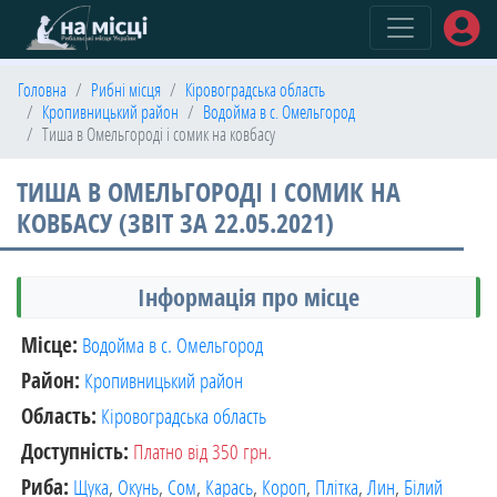
(current)
Головна
Рибні місця
Кіровоградська область
Кропивницький район
Водойма в с. Омельгород
Тиша в Омельгороді і сомик на ковбасу
ТИША В ОМЕЛЬГОРОДІ І СОМИК НА
КОВБАСУ (ЗВІТ ЗА 22.05.2021)
Інформація про місце
Місце:
Водойма в с. Омельгород
Район:
Кропивницький район
Область:
Кіровоградська область
Доступність:
Платно від 350 грн.
Риба:
Щука
,
Окунь
,
Сом
,
Карась
,
Короп
,
Плітка
,
Лин
,
Білий