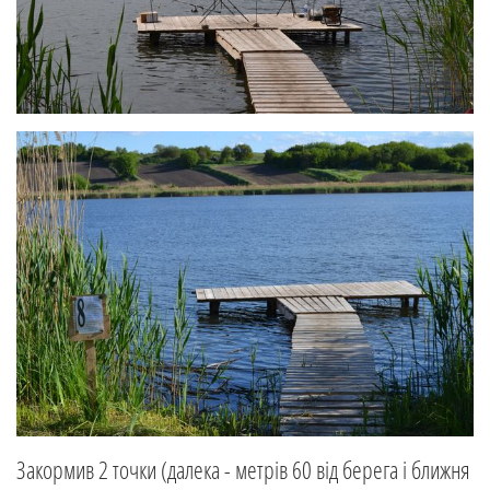
Закормив 2 точки (далека - метрів 60 від берега і ближня