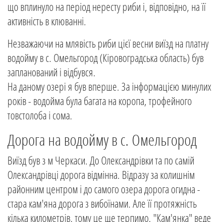
що вплинуло на період нересту риби і, відповідно, на її
активність в клюванні.
Незважаючи на млявість риби цієї весни виїзд на платну
водойму в с. Омельгород (Кіровоградська область) був
запланований і відбувся.
На даному озері я був вперше. За інформацією минулих
років - водойма була багата на коропа, трофейного
товстолоба і сома.
Дорога на водойму в с. Омельгород
Виїзд був з м Черкаси. До Олександрівки та по самій
Олександрівці дорога відмінна. Відразу за колишнім
районним центром і до самого озера дорога огидна -
стара кам'яна дорога з вибоїнами. Але її протяжність
кілька километрів, тому це ще терпимо. "Кам'янка" веде