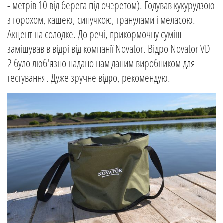
- метрів 10 від берега під очеретом). Годував кукурудзою
з горохом, кашею, сипучкою, гранулами і меласою.
Акцент на солодке. До речі, прикормочну суміш
замішував в відрі від компанії Novator. Відро Novator VD-
2 було люб'язно надано нам даним виробником для
тестування. Дуже зручне відро, рекомендую.