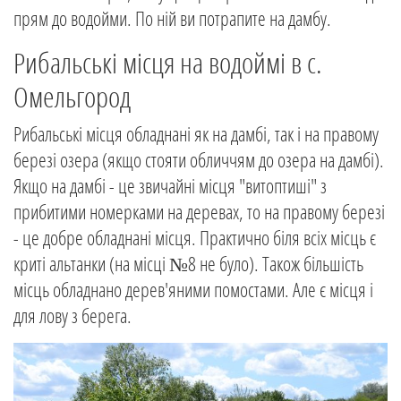
прям до водойми. По ній ви потрапите на дамбу.
Рибальські місця на водоймі в с.
Омельгород
Рибальські місця обладнані як на дамбі, так і на правому
березі озера (якщо стояти обличчям до озера на дамбі).
Якщо на дамбі - це звичайні місця "витоптиші" з
прибитими номерками на деревах, то на правому березі
- це добре обладнані місця. Практично біля всіх місць є
криті альтанки (на місці №8 не було). Також більшість
місць обладнано дерев'яними помостами. Але є місця і
для лову з берега.