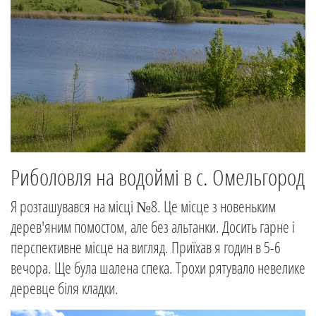
Риболовля на водоймі в с. Омельгород
Я розташувався на місці №8. Це місце з новеньким
дерев'яним помостом, але без альтанки. Досить гарне і
перспективне місце на вигляд. Приїхав я годин в 5-6
вечора. Ще була шалена спека. Трохи рятувало невелике
деревце біля кладки.