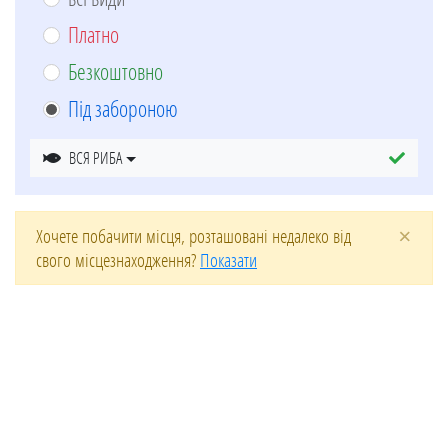
Платно
Безкоштовно
Під забороною
ВСЯ РИБА
×
Хочете побачити місця, розташовані недалеко від
свого місцезнаходження?
Показати
Leaflet
| ©
OpenStreetMap
contributors
+
−