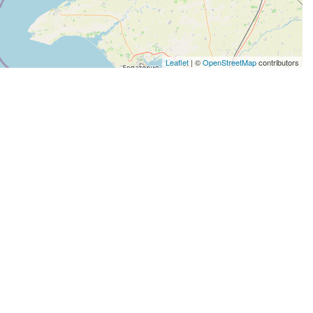
Leaflet
| ©
OpenStreetMap
contributors