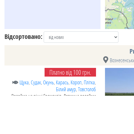
Відсортовано:
Р
Вознесенськ
Платно від 100 грн.
Щука
,
Судак
,
Окунь
,
Карась
,
Короп
,
Плітка
,
Білий амур
,
Товстолоб
Водойма на річці Громоклія. Довжина водойми
приблизно 5 км, ширина до 370 м, глибина до 14
м. Дно переважно тверде, вода чиста. На дні
багато ракушок, особливо на брівках і звалах.
Берег різноманітний: є як ліс, так і пролісок.