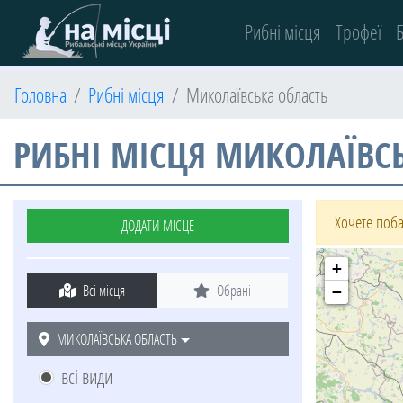
(current)
Рибні місця
Трофеї
Б
Головна
Рибні місця
Миколаївська область
РИБНІ МІСЦЯ МИКОЛАЇВСЬ
Хочете поба
ДОДАТИ МІСЦЕ
+
Всі місця
Обрані
−
МИКОЛАЇВСЬКА ОБЛАСТЬ
всі види