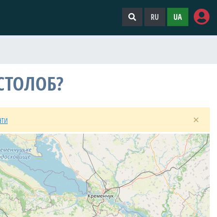
RU
UA
СТОЛОБ?
×
ати