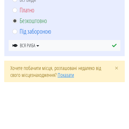
Платно
Безкоштовно
Під забороною
ВСЯ РИБА
×
Хочете побачити місця, розташовані недалеко від
свого місцезнаходження?
Показати
Leaflet
| ©
OpenStreetMap
contributors
+
−