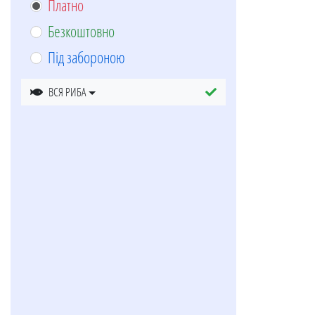
Платно
Безкоштовно
Під забороною
ВСЯ РИБА