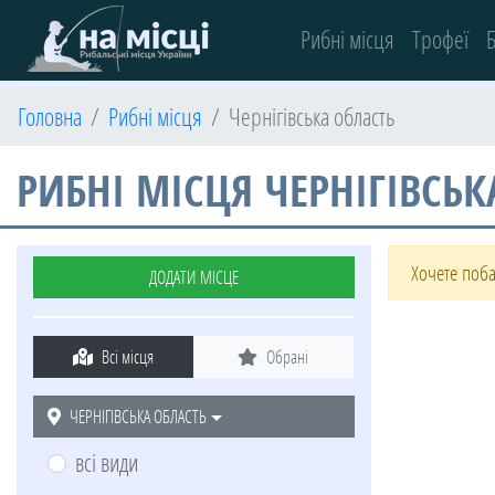
(current)
Рибні місця
Трофеї
Б
Головна
Рибні місця
Чернігівська область
РИБНІ МІСЦЯ ЧЕРНІГІВСЬК
Хочете поба
ДОДАТИ МІСЦЕ
+
Всі місця
Обрані
−
ЧЕРНІГІВСЬКА ОБЛАСТЬ
всі види