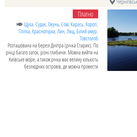
Чернігівсь
Платно
Щука
,
Судак
,
Окунь
,
Сом
,
Карась
,
Короп
,
Плітка
,
Краснопірка
,
Лин
,
Лящ
,
Білий амур
,
Товстолоб
Розташована на березі Дніпра (річка Старик). По
річці багато заток, різні глибини. Можна вийти на
Київське море, а також річка має велику кількість
безлюдних островів, де можна провести
незабутню риболовлю з ночівлею.
Оновлено:
09.04.2021
Часто задавані питання
Які найпопулярніші водойми регіону?