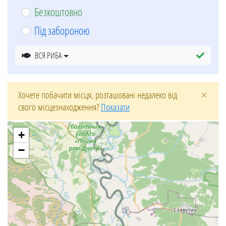
Безкоштовно
Під забороною
ВСЯ РИБА
×
Хочете побачити місця, розташовані недалеко від
свого місцезнаходження?
Показати
+
−