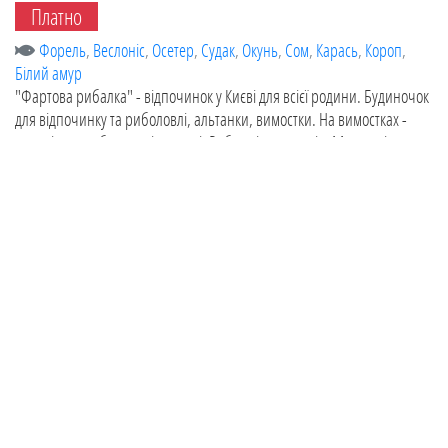
Платно
Форель
,
Веслоніс
,
Осетер
,
Судак
,
Окунь
,
Сом
,
Карась
,
Короп
,
Білий амур
"Фартова рибалка" - відпочинок у Києві для всієї родини. Будиночок
для відпочинку та риболовлі, альтанки, вимостки. На вимостках -
зручні лавки, безпечні огорожі. Риба елітних сортів. Можна дістатися
Оновлено:
09.03.2026
ГО "Біличанський рибалка" Святошинське
озеро (став №15) р. Нивка
Київ
,
Київська область