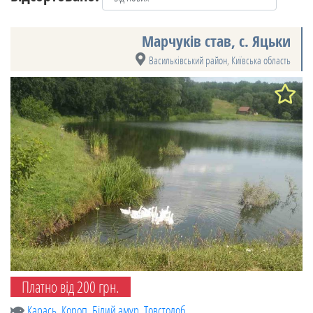
Марчуків став, с. Яцьки
Васильківський район
,
Київська область
Платно від 200 грн.
Карась
,
Короп
,
Білий амур
,
Товстолоб