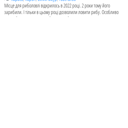
Місце для риболовлі відкрилось в 2022 році. 2 роки тому його
зарибили. І тільки в цьому році дозволили ловити рибу. Особливо
привабливе місце для любителів риболовлі на вудочку.
Оновлено:
07.07.2022
Рибальський клуб "Солтанівка" (Озеро
"Солтанівка" с. Хлепча)
Васильківський район
,
Київська область