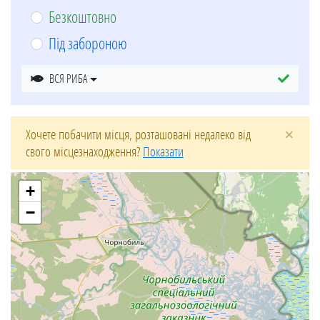
Безкоштовно
Під забороною
ВСЯ РИБА
×
Хочете побачити місця, розташовані недалеко від
свого місцезнаходження?
Показати
+
−