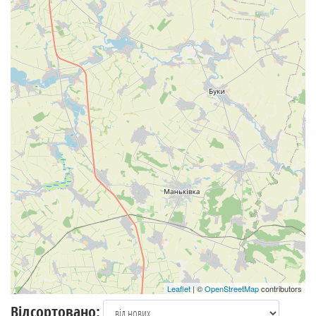
Leaflet
| ©
OpenStreetMap
contributors
Відсортовано: