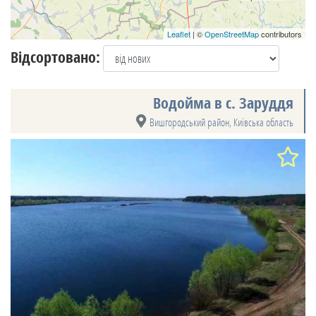
Leaflet
| ©
OpenStreetMap
contributors
Відсортовано:
Водойма в с. Заруддя
Вишгородський район
,
Київська область