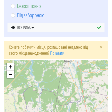
Безкоштовно
Під забороною
ВСЯ РИБА
×
Хочете побачити місця, розташовані недалеко від
свого місцезнаходження?
Показати
+
−