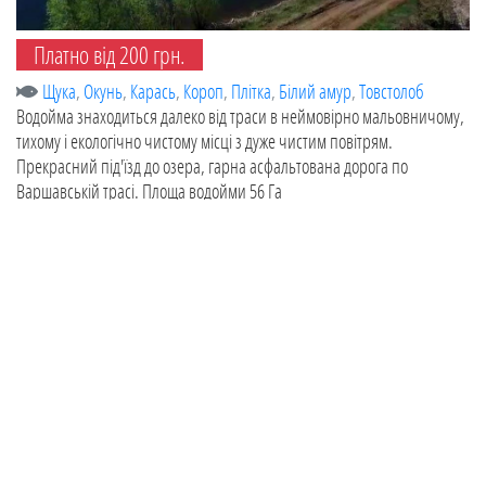
Платно від 200 грн.
Щука
,
Окунь
,
Карась
,
Короп
,
Плітка
,
Білий амур
,
Товстолоб
Водойма знаходиться далеко від траси в неймовірно мальовничому,
тихому і екологічно чистому місці з дуже чистим повітрям.
Прекрасний під'їзд до озера, гарна асфальтована дорога по
Варшавській трасі. Площа водойми 56 Га
Оновлено:
05.05.2021
Лиман "Ошитки" і ставок "Ебісу" ур.
Ошитки
Вишгородський район
,
Київська область