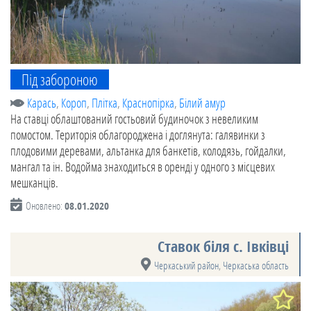
Під забороною
Карась
,
Короп
,
Плітка
,
Краснопірка
,
Білий амур
На ставці облаштований гостьовий будиночок з невеликим
помостом. Територія облагороджена і доглянута: галявинки з
плодовими деревами, альтанка для банкетів, колодязь, гойдалки,
мангал та ін. Водойма знаходиться в оренді у одного з місцевих
мешканців.
Оновлено:
08.01.2020
Ставок біля с. Івківці
Черкаський район
,
Черкаська область