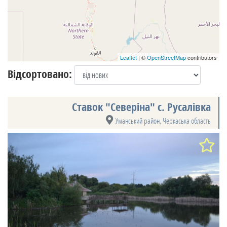
Leaflet
| ©
OpenStreetMap
contributors
Відсортовано:
Ставок "Северіна" с. Русалівка
Уманський район
,
Черкаська область