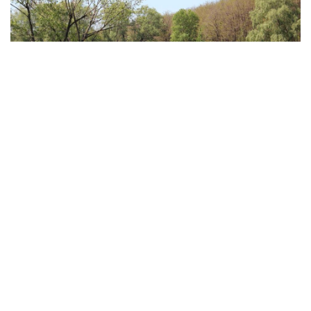
Під забороною
Карась
,
Короп
,
Товстолоб
Риболовля на водоймі на даний час (червень 2019 роки)
заборонена.
Оновлено:
17.06.2019
Ставок біля с. Цибулеве